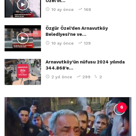
Özel’in…
10 ay önce
168
Özgür Özel’den Arnavutköy
Belediyesi’ne ve…
10 ay önce
139
Arnavutköy’ün nüfusu 2024 yılında
344.868’e…
2 yıl önce
299
2