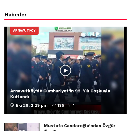
Haberler
ARNAVUTKÖY
Arnavutköy’de Cumhuriyet’in 92. Yılı Coşkuyla
Kutlandı
Eki 28, 2:29 pm
185
1
Mustafa Candaroğlu’ndan Özgür