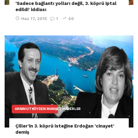
‘Sadece bağlantı yolları değil, 3. köprü iptal
edildi’ iddiası
Haz 17, 2015
1
40
ARNAVUTKÖYDEN MANŞET HABERLER
Çiller’in 3. köprü isteğine Erdoğan ‘cinayet’
demiş