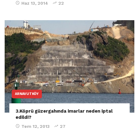
Haz 13, 2014
22
ARNAVUTKÖY
3.Köprü güzergahında imarlar neden iptal
edildi?
Tem 12, 2013
27