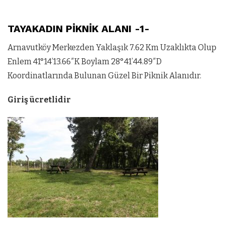
TAYAKADIN PİKNİK ALANI -1-
Arnavutköy Merkezden Yaklaşık 7.62 Km Uzaklıkta Olup
Enlem 41°14’13.66″K Boylam 28°41’44.89″D
Koordinatlarında Bulunan Güzel Bir Piknik Alanıdır.
Giriş ücretlidir