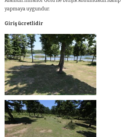
Alanıdır.İmrahor Gölü’ne bitişik konumdadır.Kamp
yapmaya uygundur.
Giriş ücretlidir