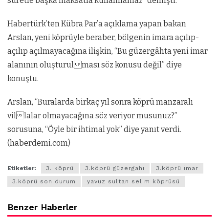
suretle başka maksatla kullanılamaz” demişti.
Habertürk’ten Kübra Par’a açıklama yapan bakan
Arslan, yeni köprüyle beraber, bölgenin imara açılıp-
açılıp açılmayacağına ilişkin, “Bu güzergâhta yeni imar
alanının oluşturulması söz konusu değil” diye
konuştu.
Arslan, “Buralarda birkaç yıl sonra köprü manzaralı
villalar olmayacağına söz veriyor musunuz?”
sorusuna, “Öyle bir ihtimal yok” diye yanıt verdi.
(haberdemi.com)
Etiketler:
3. köprü
3.köprü güzergahı
3.köprü imar
3.köprü son durum
yavuz sultan selim köprüsü
Benzer Haberler