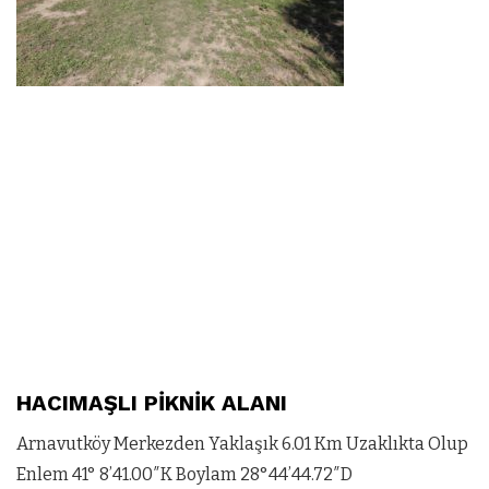
HACIMAŞLI PİKNİK ALANI
Arnavutköy Merkezden Yaklaşık 6.01 Km Uzaklıkta Olup
Enlem 41° 8’41.00″K Boylam 28°44’44.72″D