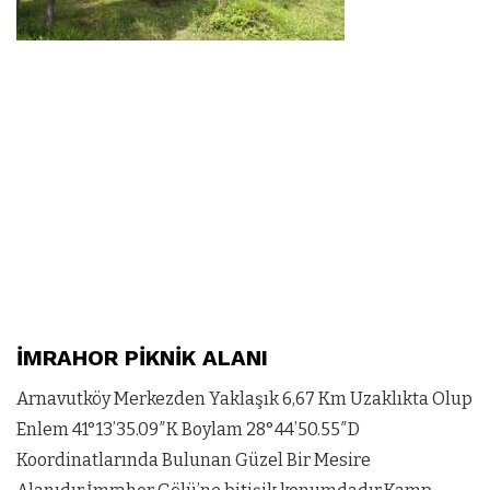
İMRAHOR PİKNİK ALANI
Arnavutköy Merkezden Yaklaşık 6,67 Km Uzaklıkta Olup
Enlem 41°13’35.09″K Boylam 28°44’50.55″D
Koordinatlarında Bulunan Güzel Bir Mesire