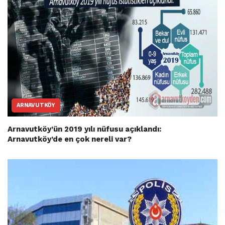
ARNAVUTKÖY
Arnavutköy’ün 2019 yılı nüfusu açıklandı:
Arnavutköy’de en çok nereli var?