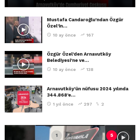
Mustafa Candaroğlu’ndan Özgür
Özel’in…
10 ay önce
167
Özgür Özel’den Arnavutköy
Belediyesi’ne ve…
10 ay önce
138
Arnavutköy’ün nüfusu 2024 yılında
344.868’e…
1 yıl önce
297
2