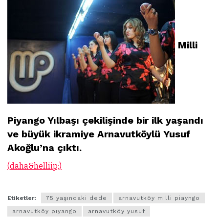
Milli
Piyango Yılbaşı çekilişinde bir ilk yaşandı
ve büyük ikramiye Arnavutköylü Yusuf
Akoğlu’na çıktı.
(daha&helliip;)
Etiketler:
75 yaşındaki dede
arnavutköy milli piayngo
arnavutköy piyango
arnavutköy yusuf