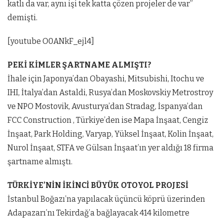
katlı da var, aynı işi tek katta çözen projeler de var”
demişti.
[youtube O0ANkF_ejl4]
PEKİ KİMLER ŞARTNAME ALMIŞTI?
İhale için Japonya’dan Obayashi, Mitsubishi, Itochu ve
IHI, İtalya’dan Astaldi, Rusya’dan Moskovskiy Metrostroy
ve NPO Mostovik, Avusturya’dan Stradag, İspanya’dan
FCC Construction , Türkiye’den ise Mapa İnşaat, Cengiz
İnşaat, Park Holding, Varyap, Yüksel İnşaat, Kolin İnşaat,
Nurol İnşaat, STFA ve Gülsan İnşaat’ın yer aldığı 18 firma
şartname almıştı.
TÜRKİYE’NİN İKİNCİ BÜYÜK OTOYOL PROJESİ
İstanbul Boğazı’na yapılacak üçüncü köprü üzerinden
Adapazarı’nı Tekirdağ’a bağlayacak 414 kilometre