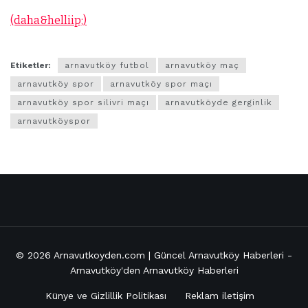
(daha&helliip;)
Etiketler:
arnavutköy futbol
arnavutköy maç
arnavutköy spor
arnavutköy spor maçı
arnavutköy spor silivri maçı
arnavutköyde gerginlik
arnavutköyspor
© 2026
Arnavutkoyden.com | Güncel Arnavutköy Haberleri
-
Arnavutköy'den Arnavutköy Haberleri
Künye ve Gizlillik Politikası
Reklam iletişim