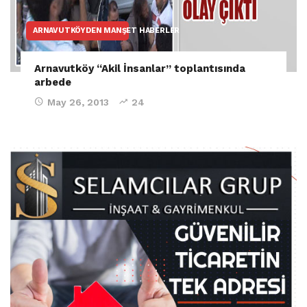
ARNAVUTKÖYDEN MANŞET HABERLER
Arnavutköy “Akil İnsanlar” toplantısında
arbede
May 26, 2013
24