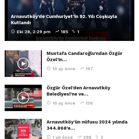
Arnavutköy’de Cumhuriyet’in 92. Yılı Coşkuyla
Kutlandı
Eki 28, 2:29 pm
185
1
Mustafa Candaroğlu’ndan Özgür
Özel’in…
10 ay önce
167
Özgür Özel’den Arnavutköy
Belediyesi’ne ve…
10 ay önce
138
Arnavutköy’ün nüfusu 2024 yılında
344.868’e…
1 yıl önce
296
2