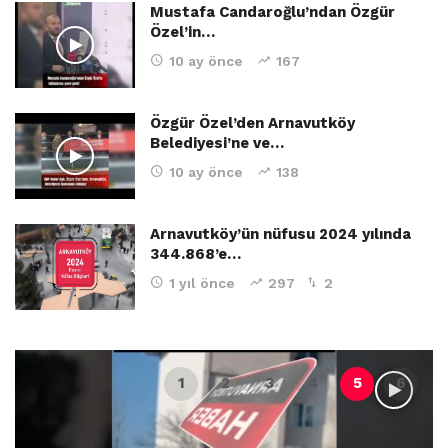
Mustafa Candaroğlu’ndan Özgür
Özel’in…
10 ay önce
167
Özgür Özel’den Arnavutköy
Belediyesi’ne ve…
10 ay önce
138
Arnavutköy’ün nüfusu 2024 yılında
344.868’e…
1 yıl önce
297
2