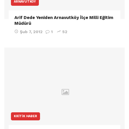
ARNAVUTKÖY
Arif Dede Yeniden Arnavutköy İlçe Milli Eğitim
Müdürü
Şub 7, 2012
1
52
KRITIK HABER