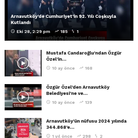
Arnavutköy’de Cumhuriyet’in 92. Yılı Coşkuyla
Kutlandı
Eki 28, 2:29 pm
185
1
Mustafa Candaroğlu’ndan Özgür
Özel’in…
10 ay önce
168
Özgür Özel’den Arnavutköy
Belediyesi’ne ve…
10 ay önce
139
Arnavutköy’ün nüfusu 2024 yılında
344.868’e…
1 yıl önce
298
2