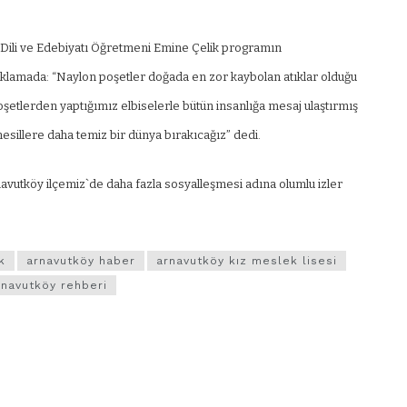
 Dili ve Edebiyatı Öğretmeni Emine Çelik programın
ıklamada: “Naylon poşetler doğada en zor kaybolan atıklar olduğu
şetlerden yaptığımız elbiselerle bütün insanlığa mesaj ulaştırmış
esillere daha temiz bir dünya bırakıcağız” dedi.
avutköy ilçemiz`de daha fazla sosyalleşmesi adına olumlu izler
k
arnavutköy haber
arnavutköy kız meslek lisesi
rnavutköy rehberi
VIDEO GALERI