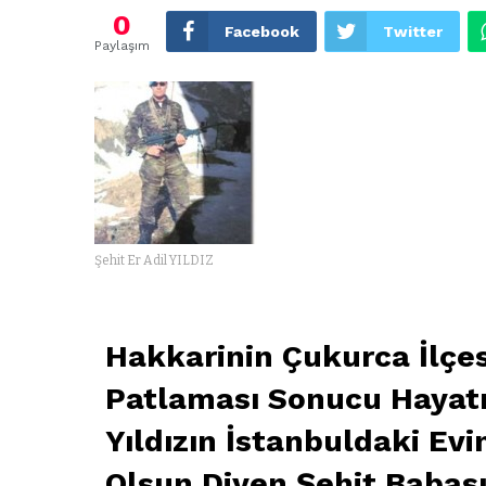
0
Facebook
Twitter
Paylaşım
Şehit Er Adil YILDIZ
Hakkarinin Çukurca İlçe
Patlaması Sonucu Hayatı
Yıldızın İstanbuldaki Ev
Olsun Diyen Şehit Babası 