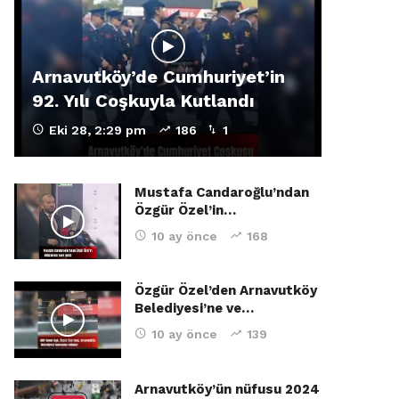
Arnavutköy’de Cumhuriyet’in
92. Yılı Coşkuyla Kutlandı
Eki 28, 2:29 pm
186
1
Mustafa Candaroğlu’ndan
Özgür Özel’in…
10 ay önce
168
Özgür Özel’den Arnavutköy
Belediyesi’ne ve…
10 ay önce
139
Arnavutköy’ün nüfusu 2024