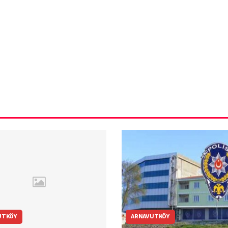
ün
Arnavutköy
Taşoluk’ta seyir
halindeki
ştı
otomobil alev
alev yandı.
UTKÖY
ARNAVUTKÖY