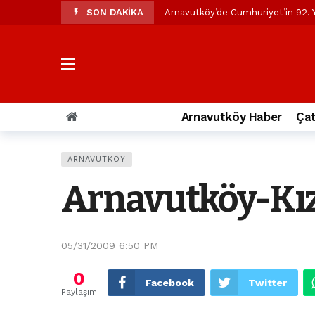
SON DAKİKA
Arnavutköy’de Cumhuriyet’in 92. Y
Mustafa Candaroğlu’ndan Özgür Öze
Özgür Özel’den Arnavutköy Beledi
Arnavutköy’ün nüfusu 2024 yılınd
Arnavutköy Taşoluk’ta seyir halin
Arnavutköy Haber
Çat
Arnavutköy İmrahor Mahallesi saki
Arnavutköy’de 29 Ekim Cumhuriye
ARNAVUTKÖY
Toprak kaydı: 3 hafriyat kamyonu b
Arnavutköy-Kız 
İstanbul Havalimanı yolundaki kaz
Arnavutkoy Belediyesi’ne su baskı
05/31/2009 6:50 PM
0
Facebook
Twitter
Paylaşım