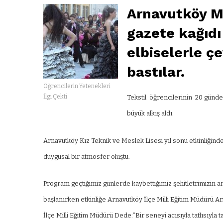
Arnavutköy Me
gazete kağıdı
elbiselerle çe
bastılar.
Öğrencilerin Yetenekleri
İlgi Çekti
Tekstil öğrencilerinin 20 günde 
büyük alkış aldı.
Arnavutköy Kız Teknik ve Meslek Lisesi yıl sonu etkinliğinde 
duygusal bir atmosfer oluştu.
Program geçtiğimiz günlerde kaybettiğimiz şehitletrimizin an
başlanırken etkinliğe Arnavutköy İlçe Milli Eğitim Müdürü A
İlçe Milli Eğitim Müdürü Dede:”Bir seneyi acısıyla tatlısıy