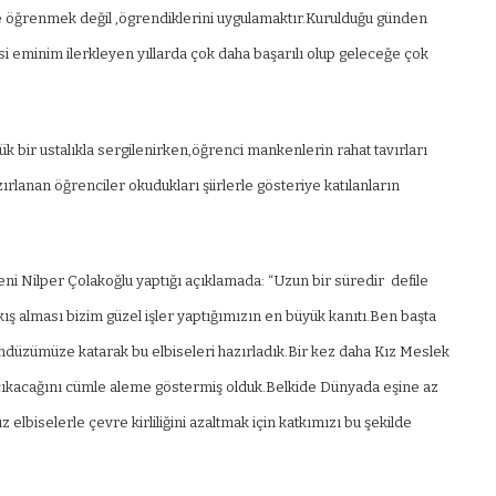
ce öğrenmek değil ,ögrendiklerini uygulamaktır.Kurulduğu günden
si eminim ilerkleyen yıllarda çok daha başarılı olup geleceğe çok
 bir ustalıkla sergilenirken,öğrenci mankenlerin rahat tavırları
ırlanan öğrenciler okudukları şiirlerle gösteriye katılanların
i Nilper Çolakoğlu yaptığı açıklamada: “Uzun bir süredir defile
kış alması bizim güzel işler yaptığımızın en büyük kanıtı.Ben başta
düzümüze katarak bu elbiseleri hazırladık.Bir kez daha Kız Meslek
 çıkacağını cümle aleme göstermiş olduk.Belkide Dünyada eşine az
elbiselerle çevre kirliliğini azaltmak için katkımızı bu şekilde