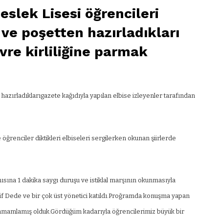
slek Lisesi öğrencileri
 ve poşetten hazırladıkları
vre kirliliğine parmak
hazırladıklarıgazete kağıdıyla yapılan elbise izleyenler tarafından
öğrenciler diktikleri elbiseleri sergilerken okunan şiirlerde
ısına 1 dakika saygı duruşu ve istiklal marşının okunmasıyla
rif Dede ve bir çok üst yönetici katıldı.Proğramda konuşma yapan
la tamamlamış olduk.Gördüğüm kadarıyla öğrencilerimiz büyük bir