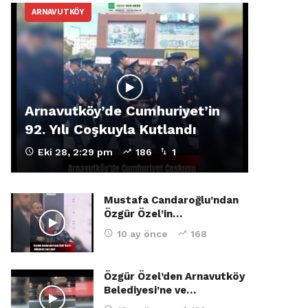
ARNAVUTKÖY
Arnavutköy’de Cumhuriyet’in
92. Yılı Coşkuyla Kutlandı
Eki 28, 2:29 pm
186
1
Mustafa Candaroğlu’ndan
Özgür Özel’in…
10 ay önce
168
Özgür Özel’den Arnavutköy
Belediyesi’ne ve…