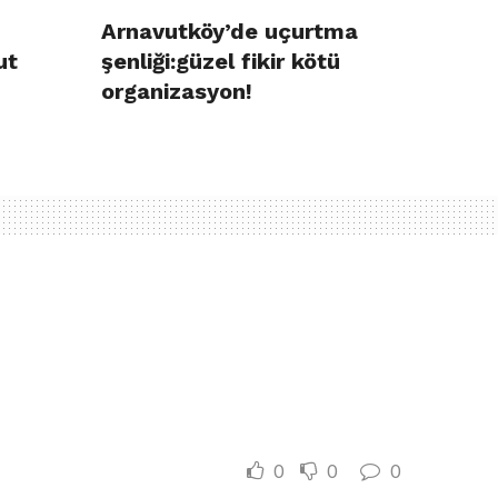
Arnavutköy’de uçurtma
ut
şenliği:güzel fikir kötü
organizasyon!
0
0
0