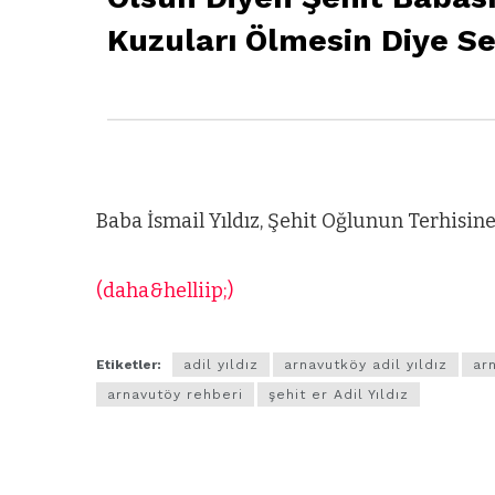
Kuzuları Ölmesin Diye S
Baba İsmail Yıldız, Şehit Oğlunun Terhisin
(daha&helliip;)
Etiketler:
adil yıldız
arnavutköy adil yıldız
ar
arnavutöy rehberi
şehit er Adil Yıldız