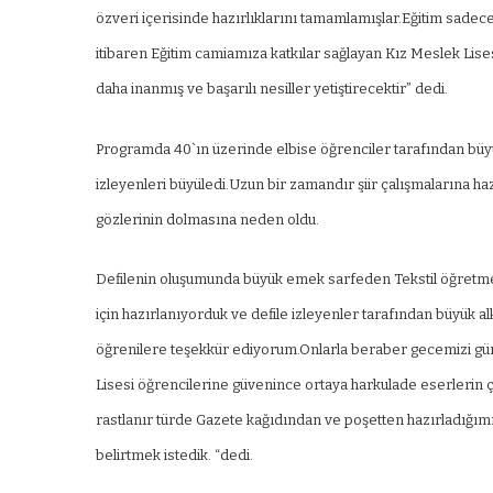
özveri içerisinde hazırlıklarını tamamlamışlar.Eğitim sade
itibaren Eğitim camiamıza katkılar sağlayan Kız Meslek Lise
daha inanmış ve başarılı nesiller yetiştirecektir” dedi.
Programda 40`ın üzerinde elbise öğrenciler tarafından büyük
izleyenleri büyüledi.Uzun bir zamandır şiir çalışmalarına haz
gözlerinin dolmasına neden oldu.
Defilenin oluşumunda büyük emek sarfeden Tekstil öğretmen
için hazırlanıyorduk ve defile izleyenler tarafından büyük al
öğrenilere teşekkür ediyorum.Onlarla beraber gecemizi gün
Lisesi öğrencilerine güvenince ortaya harkulade eserlerin
rastlanır türde Gazete kağıdından ve poşetten hazırladığımız 
belirtmek istedik. “dedi.