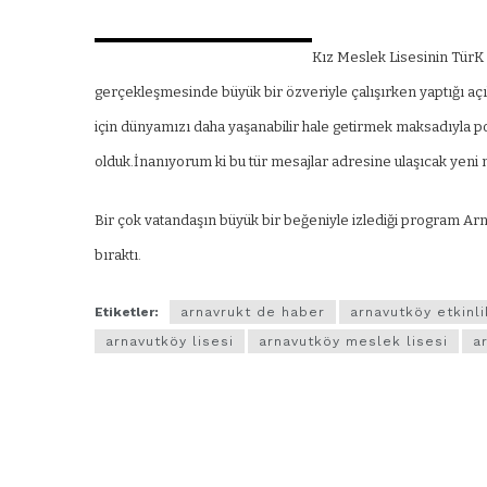
Kız Meslek Lisesinin TürK
gerçekleşmesinde büyük bir özveriyle çalışırken yaptığı aç
için dünyamızı daha yaşanabilir hale getirmek maksadıyla po
olduk.İnanıyorum ki bu tür mesajlar adresine ulaşıcak yeni n
Bir çok vatandaşın büyük bir beğeniyle izlediği program Arn
bıraktı.
Etiketler:
arnavrukt de haber
arnavutköy etkinli
arnavutköy lisesi
arnavutköy meslek lisesi
a
ARNAVUTKÖY