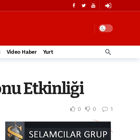
i
Video Haber
Yurt
nu Etkinliği
0
0
1