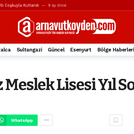
ılı Coşkuyla Kutlandı
9 ay önce
l’in iddialarına yanıt geldi
10 ay önce
yesi’ne ve Mustafa Candaroğlu’na yönelik suçlamalar
10 ay önce
a 344.868’e ulaştı
2 yıl önce
deki otomobil alev alev yandı.
2 yıl önce
alca
Sultangazi
Güncel
Esenyurt
Bölge Haberler
nleri protesto gösterisi düzenledi
2 yıl önce
t Bayramı kutlamaları coşkuyla gerçekleşti
2 yıl önce
irbirlerinin üzerine devrildi
2 yıl önce
Meslek Lisesi Yıl So
ada, taksideki yolcu öldü
3 yıl önce
nı tepkisi
3 yıl önce
WhatsApp