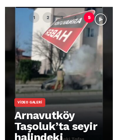
VIDEO GALERI
ARNA
Arnavutköy
Ar
Taşoluk’ta seyir
İm
halindeki
Ma