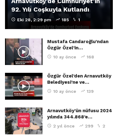
Arnavutköy’de Cumhuriyet’in
92. Yılı Coşkuyla Kutlandı
Eki 28, 2:29 pm
185
1
Mustafa Candaroğlu’ndan
Özgür Özel’in…
10 ay önce
168
Özgür Özel’den Arnavutköy
Belediyesi’ne ve…
10 ay önce
139
Arnavutköy’ün nüfusu 2024
yılında 344.868’e…
2 yıl önce
299
2