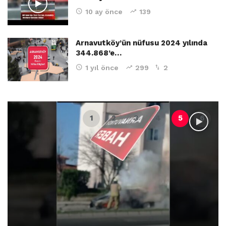
10 ay önce
139
Arnavutköy’ün nüfusu 2024 yılında
344.868’e…
1 yıl önce
299
2