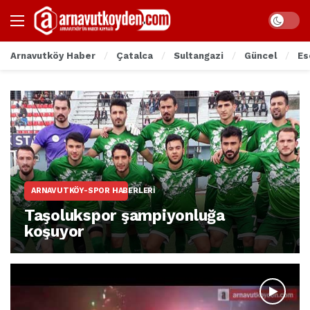
Arnavutköy Haber
Çatalca
Sultangazi
Güncel
Es
ARNAVUTKÖY-SPOR HABERLERI
Taşolukspor şampiyonluğa
koşuyor