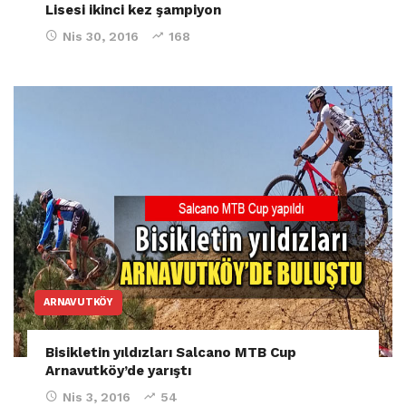
Lisesi ikinci kez şampiyon
Nis 30, 2016
168
ARNAVUTKÖY
Bisikletin yıldızları Salcano MTB Cup
Arnavutköy’de yarıştı
Nis 3, 2016
54