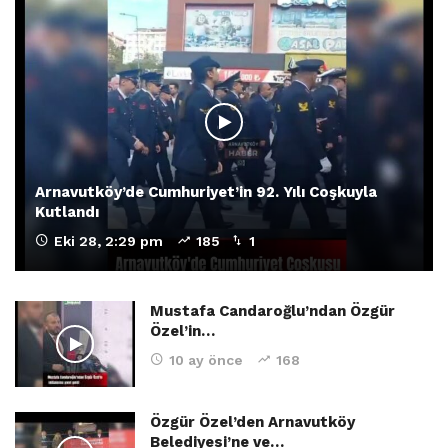
Arnavutköy’de Cumhuriyet’in 92. Yılı Coşkuyla
Kutlandı
Eki 28, 2:29 pm
185
1
Mustafa Candaroğlu’ndan Özgür
Özel’in…
10 ay önce
168
Özgür Özel’den Arnavutköy
Belediyesi’ne ve…