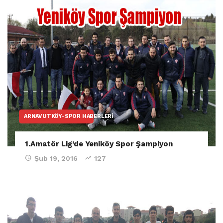
ARNAVUTKÖY-SPOR HABERLERI
1.Amatör Lig’de Yeniköy Spor Şampiyon
Şub 19, 2016
127