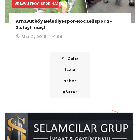
ARNAVUTKÖY-SPOR HABERLERI
Arnavutköy Belediyespor-Kocaelispor 2-
2:olaylı maç!
Mar 2, 2015
86
Daha
fazla
haber
göster