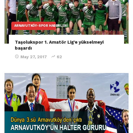
ARNAVUTKÖY-SPOR HABERLERI
Taşolukspor 1. Amatör Lig’e yükselmeyi
başardı
May 27, 2017
62