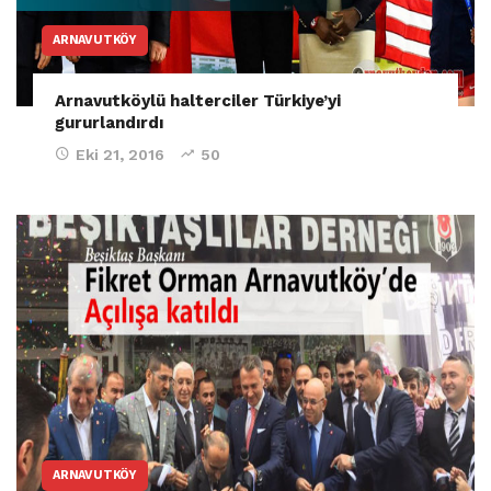
ARNAVUTKÖY
Arnavutköylü halterciler Türkiye’yi
gururlandırdı
Eki 21, 2016
50
ARNAVUTKÖY