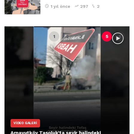
1 yıl önce
297
2
ARNAVUTKÖY
Arnavutköy İmrahor Mahallesi sakinleri