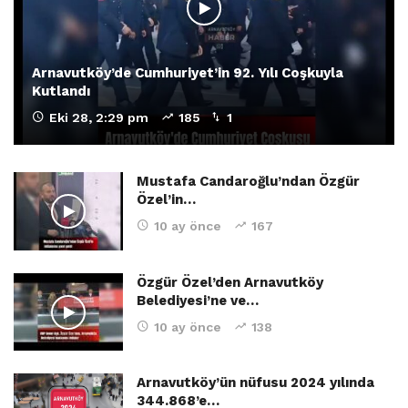
Arnavutköy’de Cumhuriyet’in 92. Yılı Coşkuyla
Kutlandı
Eki 28, 2:29 pm
185
1
Mustafa Candaroğlu’ndan Özgür
Özel’in…
10 ay önce
167
Özgür Özel’den Arnavutköy
Belediyesi’ne ve…
10 ay önce
138
Arnavutköy’ün nüfusu 2024 yılında
344.868’e…