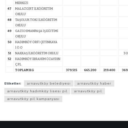
MERKEZİ
47
MALAZGİRT İLKÖĞRETİM
OKULU
48
TAŞOLUK TOKİ İLKÖĞRETİM
OKULU
49
GAZİOSMANPAŞA İŞ EĞİTİMİ
OKULU
50
HADIMKÖY ÖRFİ ÇETİNKAYA
İ.Ö.O
51
NAKKAŞ İLKÖĞRETİM OKULU
3.
52
HADIMKÖY İBRAHİM ÖZAYDIN
Ç.P.L
TOPLAM KG
379.515
665.200
219.400
369
Etiketler:
arnavutköy belediyesi
arnavutköy haber
arnavutköy hadımköy lisesi pil
arnavutköy pil
arnavutköy pil kampanyası