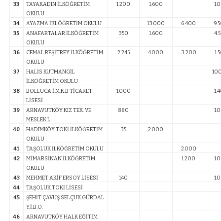
33
TAYAKADIN İLKÖĞRETİM
1.200
1.600
1.
OKULU
34
AYAZMA İKLÖĞRETİM OKULU
13.000
6.400
9.
35
ANAFARTALAR İLKÖĞRETİM
350
1.600
4.
OKULU
36
CEMAL REŞİTREY İLKÖĞRETİM
2.245
4.000
3.200
1.
OKULU
37
HALİS KUTMANGİL
10
İLKÖĞRETİM OKULU
38
BOLLUCA İ.M.K.B TİCARET
1.000
1.
LİSESİ
39
ARNAVUTKÖY KIZ TEK. VE
880
1.
MESLEK L.
40
HADIMKÖY TOKİ İLKÖĞRETİM
35
2.000
OKULU
41
TAŞOLUK İLKÖĞRETİM OKULU
2.000
42
MİMARSİNAN İLKÖĞRETİM
1.200
1.
OKULU
43
MEHMET AKİF ERSOY LİSESİ
140
1.
44
TAŞOLUK TOKİ LİSESİ
45
ŞEHİT ÇAVUŞ SELÇUK GÜRDAL
Y.İ.B.O.
46
ARNAVUTKÖY HALK EĞİTİM