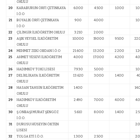
OKULU
20
KARABURUN ÖRFİ ÇETİNKAYA
6.000
4.500
1.000
1.
İ.Ö.O
21
BOYALIK ÖRFİ ÇETİNKAYA
900
4.000
1.
İ.Ö.O
22
ÇİLİNGİR İLKÖĞRETİM OKULU
3.210
2.000
23
AŞIK VEYSEL İLKÖĞRETİM
10.000
19.000
9.500
22
OKULU
24
MEHMET ZEKİ OBDAN İ.Ö.O
21.600
13.200
2.200
1.
25
AHMET YESEVİ İLKÖĞRETİM
4.000
17.000
4.200
4.
OKULU
26
HADIMKÖY TOKİ LİSESİ
7.930
5.000
1.
27
DELİKLİKAYA İLKÖĞRETİM
13.620
3.000
1.400
4
OKULU
28
HASAN TAHSİN İLKÖĞRETİM
1.400
14
OKULU
29
HADIMKÖY İLKÖĞRETİM
2.490
7.000
4.000
4.
OKULU
30
Ş.ONBAŞI MURAT ŞENGÖZ
5.610
8.000
1.400
2.
İ.Ö.O.
31
DURUSU HÜSEYİN ÖKTEN
2.
LİSESİ
32
TOLGA ETİ İ.Ö.O.
1.300
2.500
2.