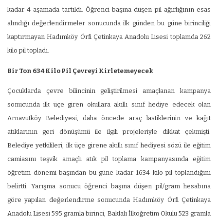
kadar 4 aşamada tartıldı. Öğrenci başına düşen pil ağırlığının esas
alındığı değerlendirmeler sonucunda ilk günden bu güne birinciliği
kaptırmayan Hadımköy Örfi Çetinkaya Anadolu Lisesi toplamda 262
kilo pil topladı.
Bir Ton 634 Kilo Pil Çevreyi Kirletemeyecek
Çocuklarda çevre bilincinin geliştirilmesi amaçlanan kampanya
sonucunda ilk üçe giren okullara akıllı sınıf hediye edecek olan
Arnavutköy Belediyesi, daha öncede araç lastiklerinin ve kağıt
atıklarının geri dönüşümü ile ilgili projeleriyle dikkat çekmişti.
Belediye yetkilileri, ilk üçe girene akıllı sınıf hediyesi sözü ile eğitim
camiasını teşvik amaçlı atık pil toplama kampanyasında eğitim
öğretim dönemi başından bu güne kadar 1634 kilo pil toplandığını
belirtti. Yarışma sonucu öğrenci başına düşen pil/gram hesabına
göre yapılan değerlendirme sonucunda Hadımköy Örfi Çetinkaya
Anadolu Lisesi 595 gramla birinci, Baklalı İlköğretim Okulu 523 gramla