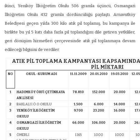
ikinci, Yeniköy İlköğretim Okulu 506 gramla üçüncü, Osmangazi
İlköğretim Okulu 432 gramla dördüncülüğü paylaştı. Arnavutköy
Belediyesi geçen yılda 300 kilo atık pil toplamış, bu kampanya ile
birlikte bu yıl 5 katı daha fazla pil toplandığını dile getiren yetkililer,
geri dönüşüm hizmetleri çerçevesinde atık pil toplanmaya devam
edileceği bilgisini de verdiler.
ATIK PİL TOPLAMA KAMPANYASI KAPSAMINDA
PİL MİKTARI
NO
OKUL -KURUM ADI
11.11.2009
20.01.2010
19.03.2010
12.0
1
HADIMKÖY ÖRFİ ÇETİNKAYA
78.810
152.000
20.000
12
AN.LİSESİ
2
BAKLALI İ.Ö.O.OKULU
1.500
6.000
14.000
12
3
YENİKÖY İLKÖĞRETİM
9.700
23.200
16.000
17
OKULU
4
OSMANGAZİ İLKÖĞRETİM
66.000
106.000
20.000
26
OKULU
5
ÖMERLİ
1.165
1.000
1.000
1.