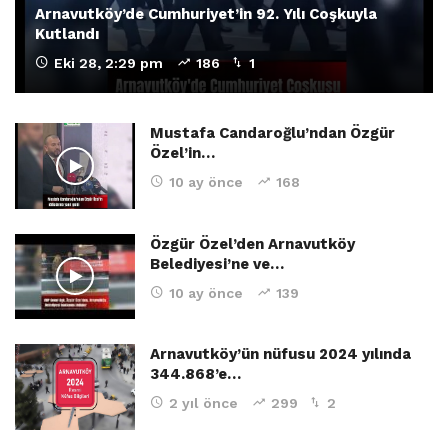
Arnavutköy’de Cumhuriyet’in 92. Yılı Coşkuyla
Kutlandı
Eki 28, 2:29 pm
186
1
Mustafa Candaroğlu’ndan Özgür
Özel’in…
10 ay önce
168
Özgür Özel’den Arnavutköy
Belediyesi’ne ve…
10 ay önce
139
Arnavutköy’ün nüfusu 2024 yılında
344.868’e…
2 yıl önce
299
2