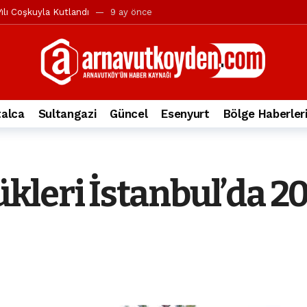
ılı Coşkuyla Kutlandı
9 ay önce
l’in iddialarına yanıt geldi
10 ay önce
yesi’ne ve Mustafa Candaroğlu’na yönelik suçlamalar
10 ay önce
a 344.868’e ulaştı
1 yıl önce
deki otomobil alev alev yandı.
2 yıl önce
alca
Sultangazi
Güncel
Esenyurt
Bölge Haberler
nleri protesto gösterisi düzenledi
2 yıl önce
t Bayramı kutlamaları coşkuyla gerçekleşti
2 yıl önce
irbirlerinin üzerine devrildi
2 yıl önce
eri İstanbul’da 200
ada, taksideki yolcu öldü
3 yıl önce
nı tepkisi
3 yıl önce