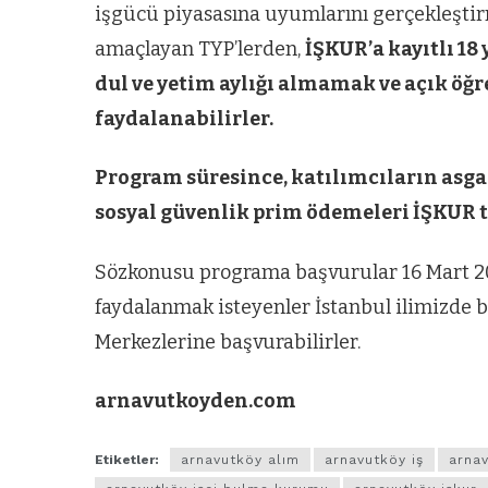
işgücü piyasasına uyumlarını gerçekleştirm
amaçlayan TYP’lerden,
İŞKUR’a kayıtlı 18
dul ve yetim aylığı almamak ve açık öğ
faydalanabilirler.
Program süresince, katılımcıların asga
sosyal güvenlik prim ödemeleri İŞKUR t
Sözkonusu programa başvurular 16 Mart 201
faydalanmak isteyenler İstanbul ilimizde 
Merkezlerine başvurabilirler.
arnavutkoyden.com
Etiketler:
arnavutköy alım
arnavutköy iş
arnav