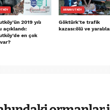
UTKÖY
ARNAVUTKÖY
tköy’ün 2019 yılı
Göktürk’te trafik
 açıklandı:
kazası:ölü ve yaralıla
utköy’de en çok
 var?
gahındaki ormanlar