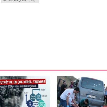
arnavutköy işkur işçi
VIDEO GALERI
ün
Arnavutköy
Taşoluk’ta seyir
halindeki
ştı
otomobil alev
alev yandı.