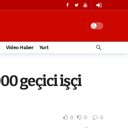
i
Video Haber
Yurt
0 geçici işçi
0
0
0