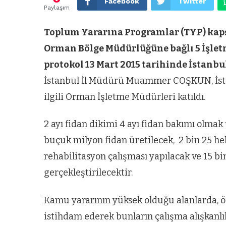
Facebook
Twitter
Paylaşım
Toplum Yararına Programlar (TYP) kaps
Orman Bölge Müdürlüğüne bağlı 5 İşlet
protokol 13 Mart 2015 tarihinde İstanb
İstanbul İl Müdürü Muammer COŞKUN, İst
ilgili Orman İşletme Müdürleri katıldı.
2 ayı fidan dikimi 4 ayı fidan bakımı olma
buçuk milyon fidan üretilecek, 2 bin 25 he
rehabilitasyon çalışması yapılacak ve 15 b
gerçekleştirilecektir.
Kamu yararının yüksek olduğu alanlarda, öz
istihdam ederek bunların çalışma alışkanlı