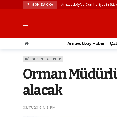
SON DAKİKA
Arnavutköy’de Cumhuriyet’in 92. Y
Mustafa Candaroğlu’ndan Özgür Öze
Özgür Özel’den Arnavutköy Beledi
Arnavutköy’ün nüfusu 2024 yılınd
Arnavutköy Taşoluk’ta seyir halin
Arnavutköy Haber
Çat
Arnavutköy İmrahor Mahallesi saki
Arnavutköy’de 29 Ekim Cumhuriye
BÖLGEDEN HABERLER
Toprak kaydı: 3 hafriyat kamyonu b
Orman Müdürlükl
İstanbul Havalimanı yolundaki kaz
Arnavutkoy Belediyesi’ne su baskı
alacak
03/17/2015 1:13 PM