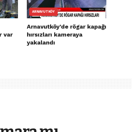
ARNAVUTKÖY
Arnavutköy’de rögar kapağı
r var
hırsızları kameraya
yakalandı
 imara mı