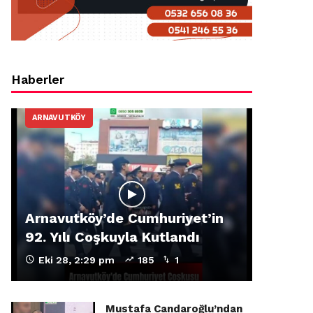
Haberler
ARNAVUTKÖY
Arnavutköy’de Cumhuriyet’in
92. Yılı Coşkuyla Kutlandı
Eki 28, 2:29 pm
185
1
Mustafa Candaroğlu’ndan