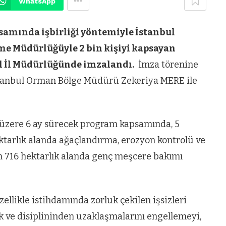
WhatsApp
amında işbirliği yöntemiyle İstanbul
me Müdürlüğüyle 2 bin kişiyi kapsayan
ul İl Müdürlüğünde imzalandı.
İmza törenine
anbul Orman Bölge Müdürü Zekeriya MERE ile
k üzere 6 ay sürecek program kapsamında, 5
ktarlık alanda ağaçlandırma, erozyon kontrolü ve
in 716 hektarlık alanda genç meşcere bakımı
ellikle istihdamında zorluk çekilen işsizleri
k ve disiplininden uzaklaşmalarını engellemeyi,