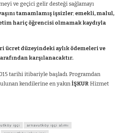
eyi ve geçici gelir desteği sağlamayı
 yaşını tamamlamış işsizler
;
emekli, malul,
retim hariç öğrencisi olmamak kaydıyla
ri ücret düzeyindeki aylık ödemeleri ve
arafından karşılanacaktır.
5 tarihi itibariyle başladı. Programdan
bulunan kendilerine en yakın
İŞKUR
Hizmet
utköy işçi
arnavutköy işçi alımı