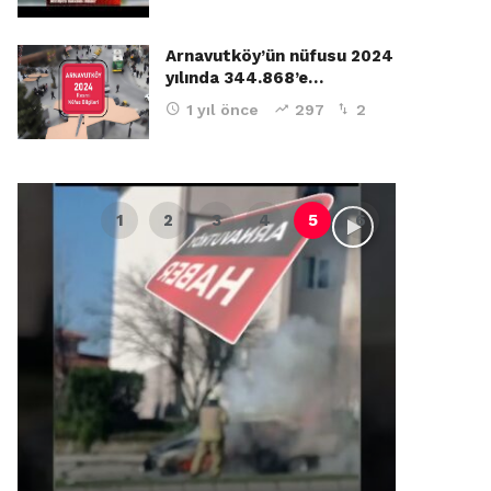
Arnavutköy’ün nüfusu 2024
yılında 344.868’e…
1 yıl önce
297
2