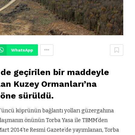
WhatsApp
nde geçirilen bir maddeyle
olan Kuzey Ormanları’na
 öne sürüldü.
3’üncü köprünün bağlantı yolları güzergahına
apılaşmanın önünün Torba Yasa ile TBMM’den
 Mart 2014’te Resmi Gazete’de yayımlanan, Torba