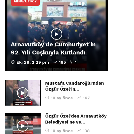
ARNAVUTKÖY
Arnavutköy’de Cumhuriyet’in
92. Yılı Coşkuyla Kutlandı
Eki 28, 2:29 pm
185
1
Mustafa Candaroğlu’ndan
Özgür Özel’in…
10 ay önce
167
Özgür Özel’den Arnavutköy
Belediyesi’ne ve…
10 ay önce
138