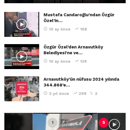
Mustafa Candaroğlu’ndan Özgür
Özel’in…
10 ay önce
168
Özgür Özel’den Arnavutköy
Belediyesi’ne ve…
10 ay önce
139
Arnavutköy’ün nüfusu 2024 yılında
344.868’e…
2 yıl önce
299
2