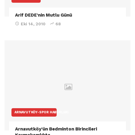
Arif DEDE’nin Mutlu Günü
Eki 14, 2010
68
ARNAVUTKÖY-SPOR HABERLERI
Arnavutköy’ün Bedminton Birincileri
Kaymakamlıkta