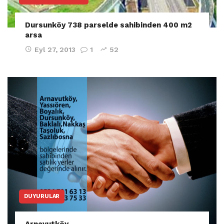
Dursunköy 738 parselde sahibinden 400 m2
arsa
Eyl 27, 2013
1
52
DUYURULAR
Arnavutköy