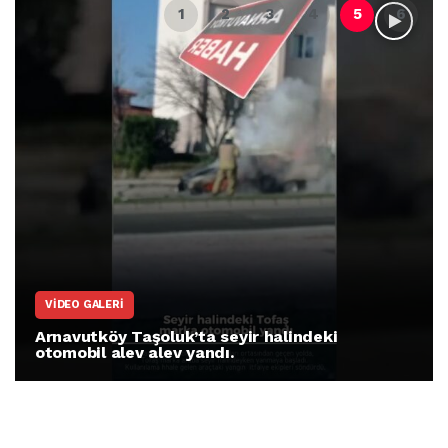
ARNAVUTKÖY
luk’ta seyir halindeki
Arnavutköy İmraho
ev yandı.
protesto gösteris