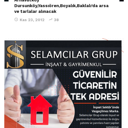
Dursunköy,Yassıören,Boyalık,Baklalı’da arsa
ve tarlalar alınacak
Kas 23, 2012
38