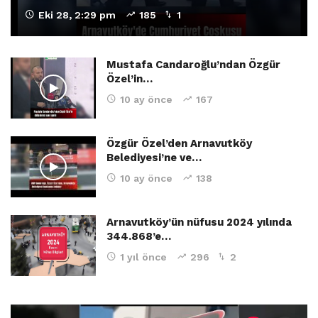
Eki 28, 2:29 pm
185
1
Mustafa Candaroğlu’ndan Özgür
Özel’in…
10 ay önce
167
Özgür Özel’den Arnavutköy
Belediyesi’ne ve…
10 ay önce
138
Arnavutköy’ün nüfusu 2024 yılında
344.868’e…
1 yıl önce
296
2