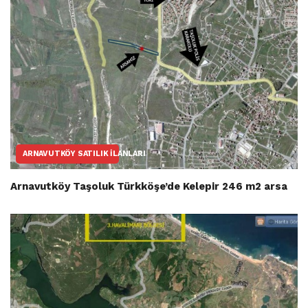
ARNAVUTKÖY SATILIK İLANLARI
Arnavutköy Taşoluk Türkköşe’de Kelepir 246 m2 arsa