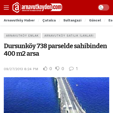
Arnavutköy Haber
Çatalca
Sultangazi
Güncel
Es
ARNAVUTKÖY EMLAK
ARNAVUTKÖY SATILIK İLANLARI
Dursunköy 738 parselde sahibinden
400 m2 arsa
0
0
1
09/27/2013 8:24 PM