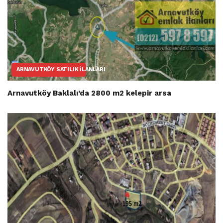
ARNAVUTKÖY SATILIK İLANLARI
Arnavutköy Baklalı’da 2800 m2 kelepir arsa