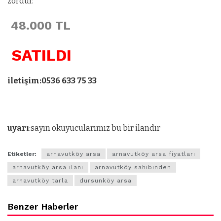
zordur.
48.000 TL
SATILDI
iletişim:0536 633 75 33
uyarı
:sayın okuyucularımız bu bir ilandır
Etiketler:
arnavutköy arsa
arnavutköy arsa fiyatları
arnavutköy arsa ilanı
arnavutköy sahibinden
arnavutköy tarla
dursunköy arsa
Benzer Haberler