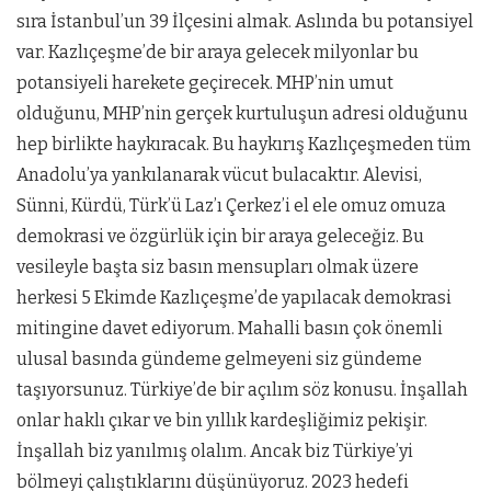
sıra İstanbul’un 39 İlçesini almak. Aslında bu potansiyel
var. Kazlıçeşme’de bir araya gelecek milyonlar bu
potansiyeli harekete geçirecek. MHP’nin umut
olduğunu, MHP’nin gerçek kurtuluşun adresi olduğunu
hep birlikte haykıracak. Bu haykırış Kazlıçeşmeden tüm
Anadolu’ya yankılanarak vücut bulacaktır. Alevisi,
Sünni, Kürdü, Türk’ü Laz’ı Çerkez’i el ele omuz omuza
demokrasi ve özgürlük için bir araya geleceğiz. Bu
vesileyle başta siz basın mensupları olmak üzere
herkesi 5 Ekimde Kazlıçeşme’de yapılacak demokrasi
mitingine davet ediyorum. Mahalli basın çok önemli
ulusal basında gündeme gelmeyeni siz gündeme
taşıyorsunuz. Türkiye’de bir açılım söz konusu. İnşallah
onlar haklı çıkar ve bin yıllık kardeşliğimiz pekişir.
İnşallah biz yanılmış olalım. Ancak biz Türkiye’yi
bölmeyi çalıştıklarını düşünüyoruz. 2023 hedefi