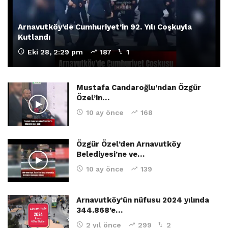
Arnavutköy’de Cumhuriyet’in 92. Yılı Coşkuyla
Kutlandı
Eki 28, 2:29 pm
187
1
Mustafa Candaroğlu’ndan Özgür
Özel’in…
10 ay önce
168
Özgür Özel’den Arnavutköy
Belediyesi’ne ve…
10 ay önce
139
Arnavutköy’ün nüfusu 2024 yılında
344.868’e…
2 yıl önce
299
2