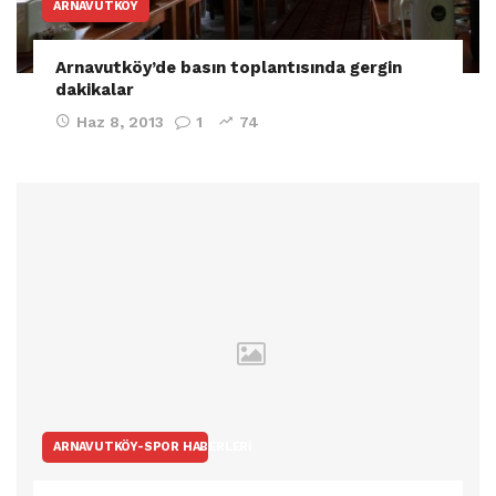
ARNAVUTKÖY
Arnavutköy’de basın toplantısında gergin
dakikalar
Haz 8, 2013
1
74
ARNAVUTKÖY-SPOR HABERLERI