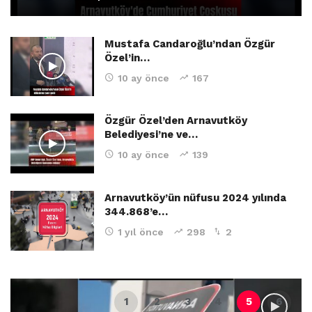
Mustafa Candaroğlu’ndan Özgür
Özel’in…
10 ay önce
167
Özgür Özel’den Arnavutköy
Belediyesi’ne ve…
10 ay önce
139
Arnavutköy’ün nüfusu 2024 yılında
344.868’e…
1 yıl önce
298
2