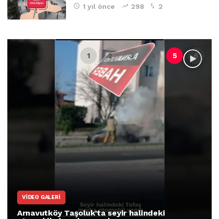
1 yıl önce
298
2
VIDEO GALERI
Arnavutköy Taşoluk’ta seyir halindeki