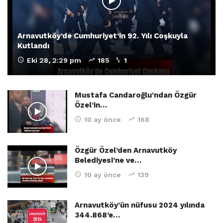
Arnavutköy’de Cumhuriyet’in 92. Yılı Coşkuyla
Kutlandı
Eki 28, 2:29 pm
185
1
Mustafa Candaroğlu’ndan Özgür
Özel’in…
10 ay önce
168
Özgür Özel’den Arnavutköy
Belediyesi’ne ve…
10 ay önce
139
Arnavutköy’ün nüfusu 2024 yılında
344.868’e…