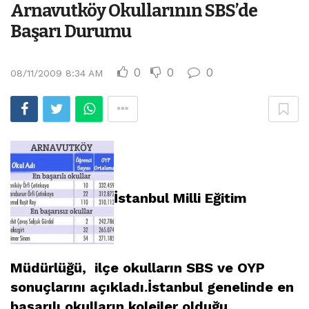
Arnavutköy Okullarının SBS’de
Başarı Durumu
0
0
0
08/11/2009 8:34 AM
İstanbul Milli Eğitim
Müdürlüğü, ilçe okulların SBS ve OYP
sonuçlarını açıkladı.İstanbul genelinde en
başarılı okulların kolejler olduğu