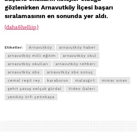
gözlenirken Arnavutköy İlçesi başarı
sıralamasının en sonunda yer aldı.
(daha&helliip;)
Etiketler:
Arnavutköy
arnavutköy haber
arnavutköy milli eğitim
arnavutköy okul
arnavutköy okulları
arnavutköy rehberi
arnavutköy sbs
arnavutköy sbs sonuç
cemal reşit rey
karaburun
malazgirt
mimar sinan
şehit çavuş selçuk gürdal
Video Galeri
yeniköy örfi çetinkaya