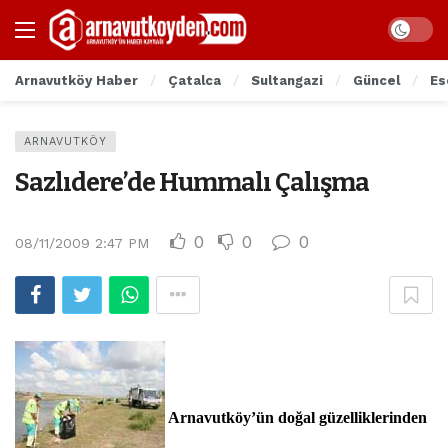
Arnavutköy Haber
Çatalca
Sultangazi
Güncel
Es
ARNAVUTKÖY
Sazlıdere’de Hummalı Çalışma
0
0
0
08/11/2009 2:47 PM
Arnavutköy’ün doğal güzelliklerinden