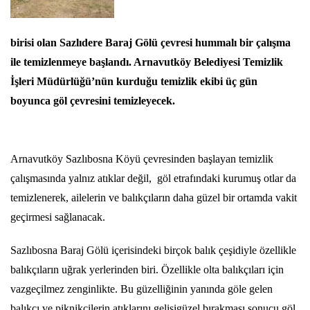
birisi olan Sazlıdere Baraj Gölü çevresi hummalı bir çalışma
ile temizlenmeye başlandı. Arnavutköy Belediyesi Temizlik
İşleri Müdürlüğü’nün kurduğu temizlik ekibi üç gün
boyunca göl çevresini temizleyecek.
Arnavutköy Sazlıbosna Köyü çevresinden başlayan temizlik
çalışmasında yalnız atıklar değil, göl etrafındaki kurumuş otlar da
temizlenerek, ailelerin ve balıkçıların daha güzel bir ortamda vakit
geçirmesi sağlanacak.
Sazlıbosna Baraj Gölü içerisindeki birçok balık çeşidiyle özellikle
balıkçıların uğrak yerlerinden biri. Özellikle olta balıkçıları için
vazgeçilmez zenginlikte. Bu güzelliğinin yanında göle gelen
balıkçı ve piknikçilerin atıklarını gelişigüzel bırakması sonucu göl