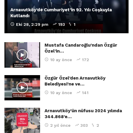
Arnavutköy’de Cumhuriyet’in 92. Yılı Coşkuyla
Kutlandı
Eki 28, 2:29 pm
193
1
Mustafa Candaroğlu’ndan Özgür
Özel’in…
10 ay önce
172
Özgür Özel’den Arnavutköy
Belediyesi’ne ve…
10 ay önce
141
Arnavutköy’ün nüfusu 2024 yılında
344.868’e…
2 yıl önce
303
2