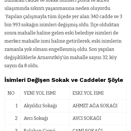
numaralı cadde ve sokak isimleri posta ve adres
ulaşımında sıkıntı yaşanmasına neden oluyordu.
Yapılan çalışmayla tüm ilçede yer alan 340 cadde ve 3
bin 993 sokağın isimleri değişmiş oldu. İlçe olduktan
sonra mahalle haline gelen eski belediye isimleri de
merkez mahalle ismi haline getirilerek, eski isimlerin
zamanla yok olması engellenmiş oldu. Son yapılan
değişikliklerle Arnavutköy’ün mahalle sayısı 32, köy
sayısı da 8 oldu.
İsimleri Değişen Sokak ve Caddeler Şöyle
NO
YENİ YOL İSMİ
ESKİ YOL İSMİ
1
Akyıldız Sokağı
AHMET AĞA SOKAĞI
2
Avcı Sokağı
AVCI SOKAĞI
3
Balaban Camii
CAMİ SOKAĞI