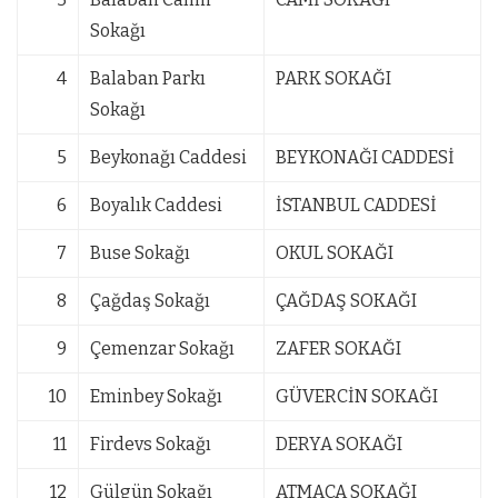
Sokağı
4
Balaban Parkı
PARK SOKAĞI
Sokağı
5
Beykonağı Caddesi
BEYKONAĞI CADDESİ
6
Boyalık Caddesi
İSTANBUL CADDESİ
7
Buse Sokağı
OKUL SOKAĞI
8
Çağdaş Sokağı
ÇAĞDAŞ SOKAĞI
9
Çemenzar Sokağı
ZAFER SOKAĞI
10
Eminbey Sokağı
GÜVERCİN SOKAĞI
11
Firdevs Sokağı
DERYA SOKAĞI
12
Gülgün Sokağı
ATMACA SOKAĞI