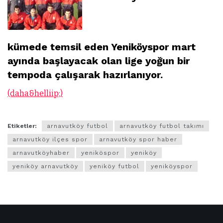
kümede temsil eden Yeniköyspor mart
ayında başlayacak olan lige yoğun bir
tempoda çalışarak hazırlanıyor.
(daha&helliip;)
Etiketler:
arnavutköy futbol
arnavutköy futbol takımı
arnavutköy ilçes spor
arnavutköy spor haber
arnavutköyhaber
yeniköspor
yeniköy
yeniköy arnavutköy
yeniköy futbol
yeniköyspor