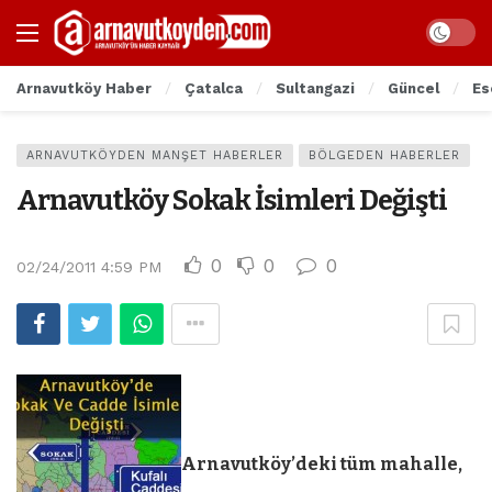
Arnavutköy Haber
Çatalca
Sultangazi
Güncel
Es
ARNAVUTKÖYDEN MANŞET HABERLER
BÖLGEDEN HABERLER
Arnavutköy Sokak İsimleri Değişti
0
0
0
02/24/2011 4:59 PM
Arnavutköy’deki tüm mahalle,