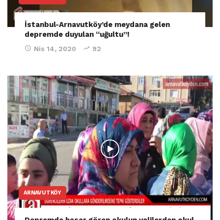
İstanbul-Arnavutköy’de meydana gelen
depremde duyulan “uğultu”!
Nis 14, 2020
92
ARNAVUTKÖY
Depremde hasar gören okulun velilerden okul