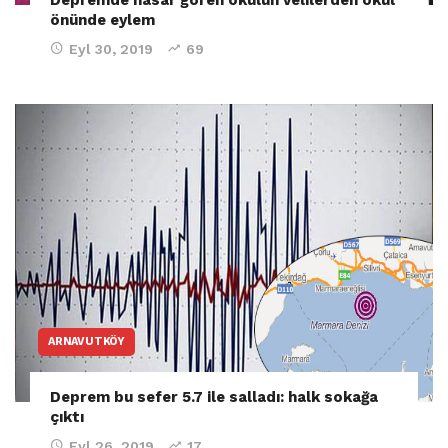
önünde eylem
Eyl 30, 2019
69
ARNAVUTKÖY
Deprem bu sefer 5.7 ile salladı: halk sokağa
çıktı
Eyl 26, 2019
17