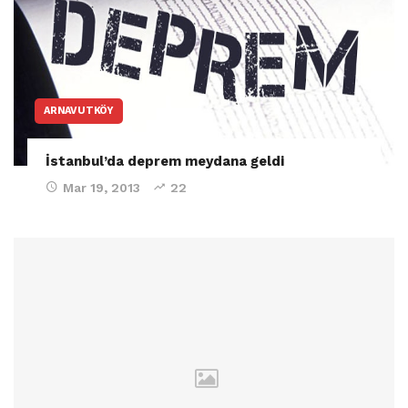
ARNAVUTKÖY
İstanbul’da deprem meydana geldi
Mar 19, 2013
22