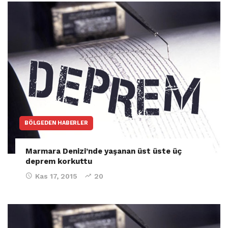
BÖLGEDEN HABERLER
Marmara Denizi’nde yaşanan üst üste üç
deprem korkuttu
Kas 17, 2015
20