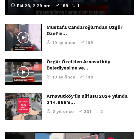
Eki 28, 2:29 pm
188
1
Mustafa Candaroğlu’ndan Özgür
Özel’in…
10 ay önce
169
Özgür Özel’den Arnavutköy
Belediyesi’ne ve…
10 ay önce
140
Arnavutköy’ün nüfusu 2024 yılında
344.868’e…
2 yıl önce
301
2