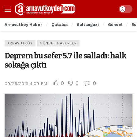
Arnavutköy Haber
Çatalca
Sultangazi
Güncel
Es
ARNAVUTKÖY
GÜNCEL HABERLER
Deprem bu sefer 5.7 ile salladı: halk
sokağa çıktı
0
0
0
09/26/2019 4:09 PM