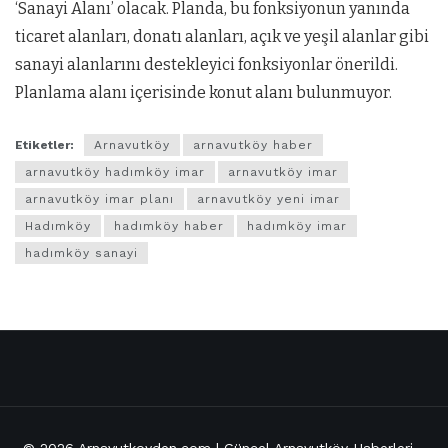
‘Sanayi Alanı’ olacak. Planda, bu fonksiyonun yanında
ticaret alanları, donatı alanları, açık ve yeşil alanlar gibi
sanayi alanlarını destekleyici fonksiyonlar önerildi.
Planlama alanı içerisinde konut alanı bulunmuyor.
Etiketler:
Arnavutköy
arnavutköy haber
arnavutköy hadımköy imar
arnavutköy imar
arnavutköy imar planı
arnavutköy yeni imar
Hadımköy
hadımköy haber
hadımköy imar
hadımköy sanayi
© 2026
Arnavutkoyden.com | Güncel Arnavutköy Haberleri
-