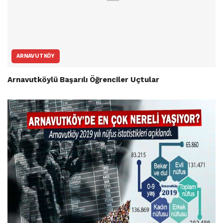
ARNAVUTKÖY
Arnavutköylü Başarılı Öğrenciler Uçtular