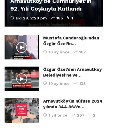
Arnavutköy’de Cumhuriyet’in
92. Yılı Coşkuyla Kutlandı
Eki 28, 2:29 pm
185
1
Mustafa Candaroğlu’ndan
Özgür Özel’in…
10 ay önce
167
Özgür Özel’den Arnavutköy
Belediyesi’ne ve…
10 ay önce
138
Arnavutköy’ün nüfusu 2024
yılında 344.868’e…
1 yıl önce
297
2