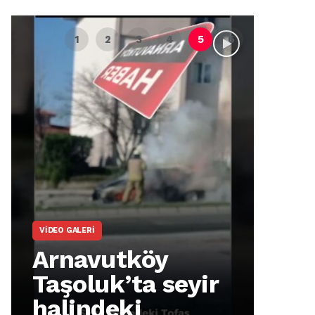
VIDEO GALERI
ARNA
Arnavutköy
Ar
Taşoluk’ta seyir
İm
halindeki
Ma