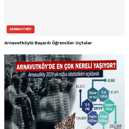
ARNAVUTKÖY
Arnavutköylü Başarılı Öğrenciler Uçtular