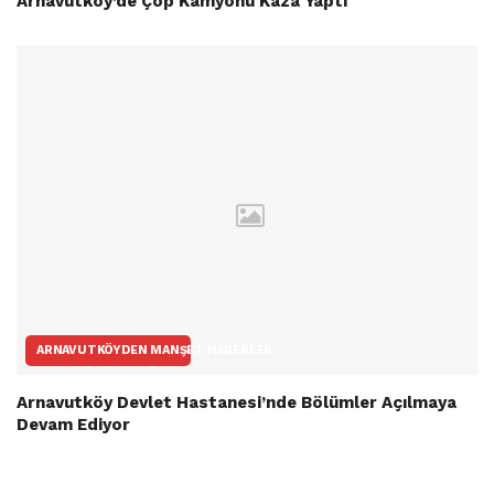
Arnavutköy’de Çöp Kamyonu Kaza Yaptı
ARNAVUTKÖYDEN MANŞET HABERLER
Arnavutköy Devlet Hastanesi’nde Bölümler Açılmaya
Devam Ediyor