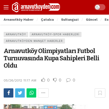
Arnavutköy Haber
Çatalca
Sultangazi
Güncel
Es
ARNAVUTKÖY
ARNAVUTKÖY-SPOR HABERLERI
ARNAVUTKÖYDEN MANŞET HABERLER
Arnavutköy Olimpiyatları Futbol
Turnuvasında Kupa Sahipleri Belli
Oldu
0
0
0
05/26/2012 11:17 AM