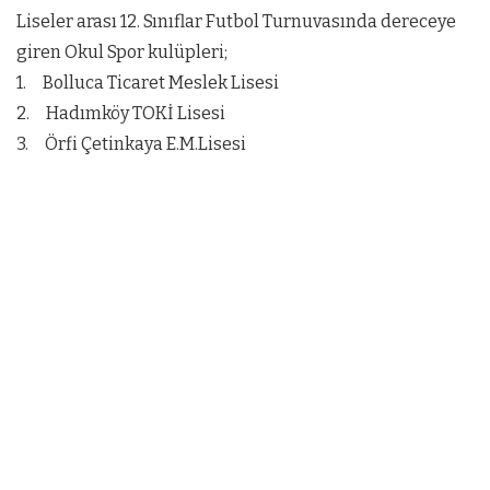
Liseler arası 12. Sınıflar Futbol Turnuvasında dereceye
giren Okul Spor kulüpleri;
1. Bolluca Ticaret Meslek Lisesi
2. Hadımköy TOKİ Lisesi
3. Örfi Çetinkaya E.M.Lisesi