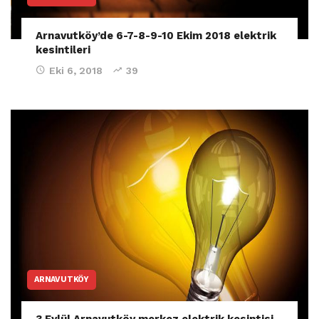
Arnavutköy’de 6-7-8-9-10 Ekim 2018 elektrik
kesintileri
Eki 6, 2018
39
ARNAVUTKÖY
3 Eylül Arnavutköy merkez elektrik kesintisi