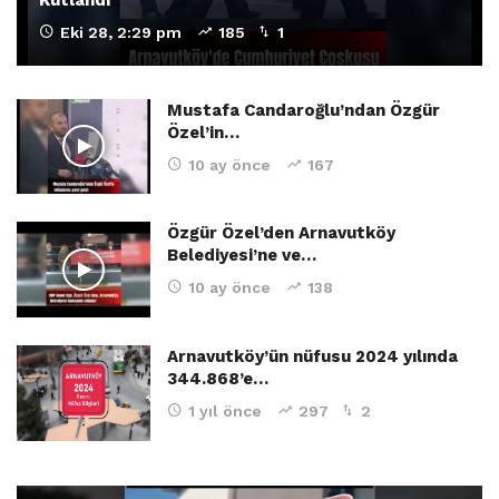
Eki 28, 2:29 pm
185
1
Mustafa Candaroğlu’ndan Özgür
Özel’in…
10 ay önce
167
Özgür Özel’den Arnavutköy
Belediyesi’ne ve…
10 ay önce
138
Arnavutköy’ün nüfusu 2024 yılında
344.868’e…
1 yıl önce
297
2