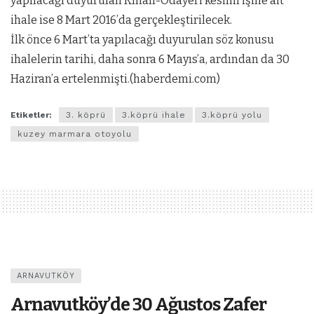
yapılacağı duyurulan Kınalı-Odayeri kesimi işine ait
ihale ise 8 Mart 2016’da gerçekleştirilecek.
İlk önce 6 Mart’ta yapılacağı duyurulan söz konusu
ihalelerin tarihi, daha sonra 6 Mayıs’a, ardından da 30
Haziran’a ertelenmişti.(haberdemi.com)
Etiketler:
3. köprü
3.köprü ihale
3.köprü yolu
kuzey marmara otoyolu
ARNAVUTKÖY
Arnavutköy’de 30 Ağustos Zafer