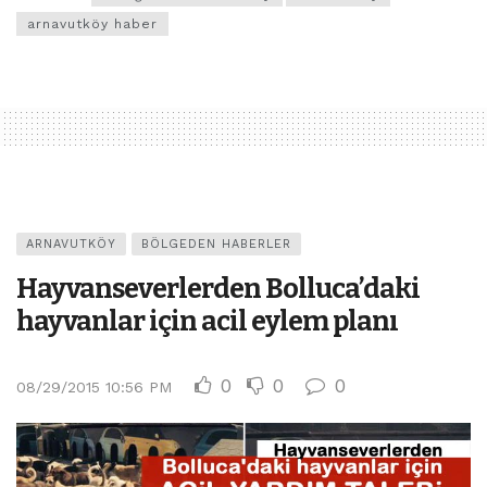
arnavutköy haber
ARNAVUTKÖY
BÖLGEDEN HABERLER
Hayvanseverlerden Bolluca’daki
hayvanlar için acil eylem planı
0
0
0
08/29/2015 10:56 PM