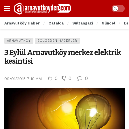
Arnavutköy Haber
Çatalca
Sultangazi
Güncel
Es
ARNAVUTKÖY
BÖLGEDEN HABERLER
3 Eylül Arnavutköy merkez elektrik
kesintisi
0
0
0
09/01/2015 7:10 AM