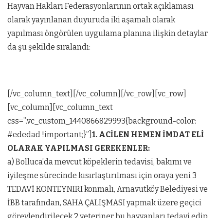
Hayvan Hakları Federasyonlarının ortak açıklaması
olarak yayınlanan duyuruda iki aşamalı olarak
yapılması öngörülen uygulama planına ilişkin detaylar
da şu şekilde sıralandı:
[/vc_column_text][/vc_column][/vc_row][vc_row]
[vc_column][vc_column_text
css=”.vc_custom_1440866829993{background-color:
#ededad !important;}”]
1. ACİLEN HEMEN İMDAT ELİ
OLARAK YAPILMASI GEREKENLER:
a) Bolluca’da mevcut köpeklerin tedavisi, bakımı ve
iyileşme sürecinde kısırlaştırılması için oraya yeni 3
TEDAVİ KONTEYNIRI konmalı, Arnavutköy Belediyesi ve
İBB tarafından, SAHA ÇALIŞMASI yapmak üzere geçici
görevlendirilecek 2 veteriner bu hayvanları tedavi edip,