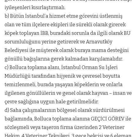
iyileşenleri kısırlaştırmalı.
b) Bütün İstanbul’a hizmet etme görevini üstlenmiş
olan ve tüm ilçelere ekipleri ile sürekli olarak girerek
köpek toplayan İBB, buradaki sorunla da ilgili olarak BU
sorumluluğunu yerine getirerek ve Arnavutköy
Belediyesi ile müşterek olarak buraya mama desteğini
gönüllü bağışlarına gerek kalmadan karşılamalıdır.
c) Bolluca toplama alanı, İstanbul Orman Su İşleri
Müdürlüğü tarafından hijyenik ve çevresel boyutta
temizlenmeli, burada yaşayan köpeklerin ve onlarla
ilgilenen gönüllülerin ve genel olarak hayvan – insan ve
çevre sağlığına uygun hale getirilmelidir.
d) Saha çalışmalarının bölgesel olarak sürdürülmesi
bağlamında, Bolluca toplama alanına GEÇİCİ GÖREV ile
sözleşmeli veya taşeron firma üzerinden 2 Veteriner
Hekim, 4 Veteriner Teknikeri, 3 gece bekçisi ve 6 eleman