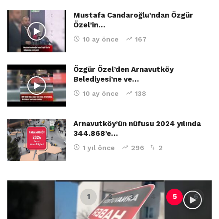
Mustafa Candaroğlu’ndan Özgür
Özel’in…
10 ay önce
167
Özgür Özel’den Arnavutköy
Belediyesi’ne ve…
10 ay önce
138
Arnavutköy’ün nüfusu 2024 yılında
344.868’e…
1 yıl önce
296
2