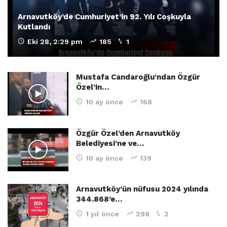
Arnavutköy’de Cumhuriyet’in 92. Yılı Coşkuyla
Kutlandı
Eki 28, 2:29 pm
185
1
Mustafa Candaroğlu’ndan Özgür
Özel’in…
10 ay önce
168
Özgür Özel’den Arnavutköy
Belediyesi’ne ve…
10 ay önce
139
Arnavutköy’ün nüfusu 2024 yılında
344.868’e…
1 yıl önce
298
2