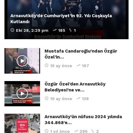
Arnavutköy’de Cumhuriyet’in 92. Yılı Coşkuyla
Kutlandı
Eki 28, 2:29 pm
185
1
Mustafa Candaroğlu’ndan Özgür
Özel’in…
10 ay önce
167
Özgür Özel’den Arnavutköy
Belediyesi’ne ve…
10 ay önce
138
Arnavutköy’ün nüfusu 2024 yılında
344.868’e…
1 yıl önce
296
2