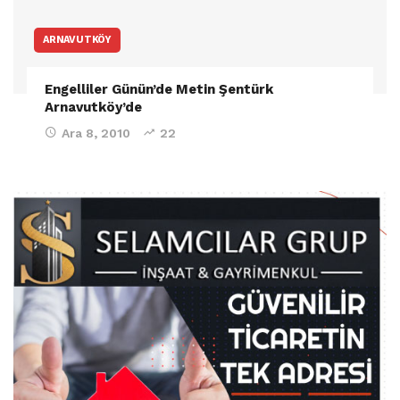
ARNAVUTKÖY
Engelliler Günün’de Metin Şentürk
Arnavutköy’de
Ara 8, 2010
22