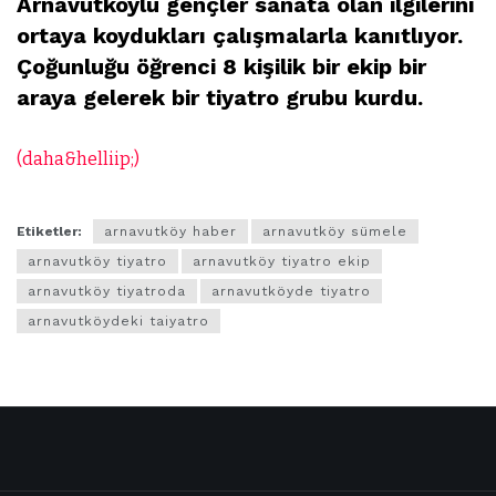
Arnavutköylü gençler sanata olan ilgilerini
ortaya koydukları çalışmalarla kanıtlıyor.
Çoğunluğu öğrenci 8 kişilik bir ekip bir
araya gelerek bir tiyatro grubu kurdu.
(daha&helliip;)
Etiketler:
arnavutköy haber
arnavutköy sümele
arnavutköy tiyatro
arnavutköy tiyatro ekip
arnavutköy tiyatroda
arnavutköyde tiyatro
arnavutköydeki taiyatro