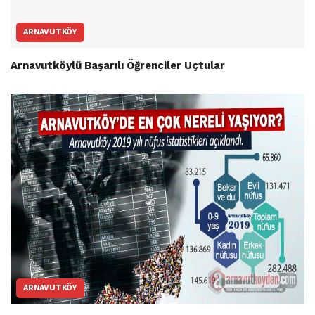
ARNAVUTKÖY
Arnavutköylü Başarılı Öğrenciler Uçtular
ARNAVUTKÖY