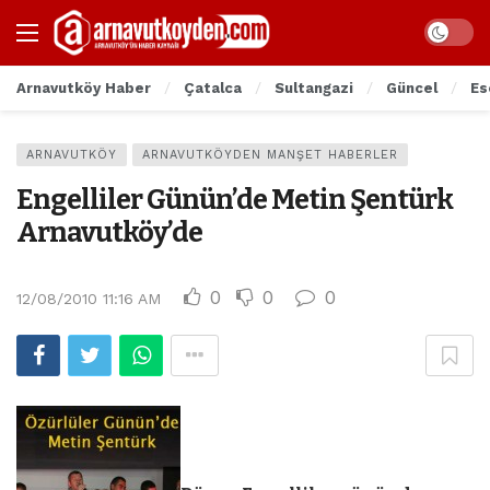
Arnavutköy Haber
Çatalca
Sultangazi
Güncel
Es
ARNAVUTKÖY
ARNAVUTKÖYDEN MANŞET HABERLER
Engelliler Günün’de Metin Şentürk
Arnavutköy’de
0
0
0
12/08/2010 11:16 AM