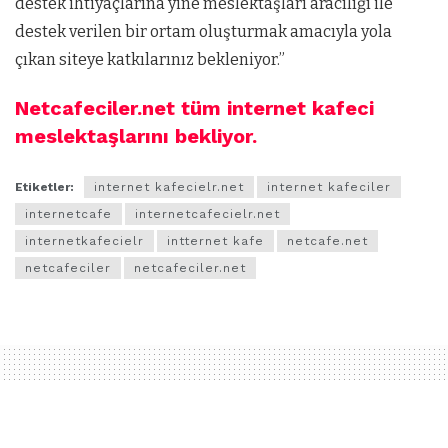
destek ihtiyaçlarına yine meslektaşları aracılığı ile
destek verilen bir ortam oluşturmak amacıyla yola
çıkan siteye katkılarınız bekleniyor.”
Netcafeciler.net tüm internet kafeci
meslektaşlarını bekliyor.
Etiketler:
internet kafecielr.net
internet kafeciler
internetcafe
internetcafecielr.net
internetkafecielr
intternet kafe
netcafe.net
netcafeciler
netcafeciler.net