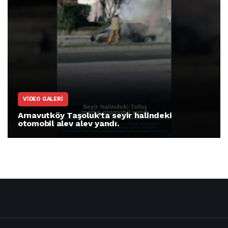
ARNAVUTKÖY
r halindeki
Arnavutköy İmrahor Mahalles
protesto gösterisi düzenledi