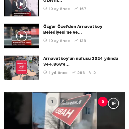
Özel’in…
10 ay önce
167
Özgür Özel’den Arnavutköy
Belediyesi’ne ve…
10 ay önce
138
Arnavutköy’ün nüfusu 2024 yılında
344.868’e…
1 yıl önce
296
2