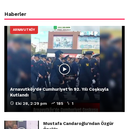
Haberler
ARNAVUTKÖY
Arnavutköy’de Cumhuriyet’in 92. Yılı Coşkuyla
Kutlandı
Eki 28, 2:29 pm
185
1
Mustafa Candaroğlu’ndan Özgür