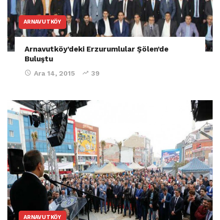
ARNAVUTKÖY
Arnavutköy’deki Erzurumlular Şölen’de
Buluştu
Ara 14, 2015
39
ARNAVUTKÖY