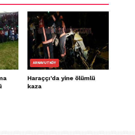
ARNAVUTKÖY
ma
Haraççı’da yine ölümlü
ü
kaza