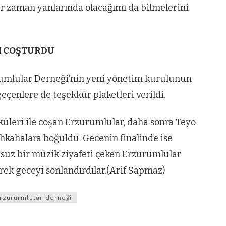
er zaman yanlarında olacağımı da bilmelerini
I COŞTURDU
umlular Derneği’nin yeni yönetim kurulunun
eçenlere de teşekkür plaketleri verildi.
küleri ile coşan Erzurumlular, daha sonra Teyo
ahkahalara boğuldu. Gecenin finalinde ise
msuz bir müzik ziyafeti çeken Erzurumlular
erek geceyi sonlandırdılar.(Arif Sapmaz)
rzururmlular derneği