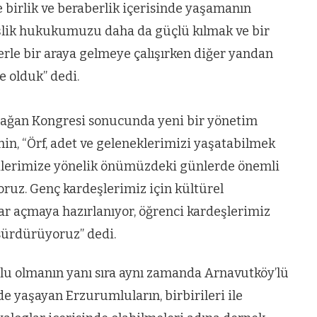
 birlik ve beraberlik içerisinde yaşamanın
eşlik hukukumuzu daha da güçlü kılmak ve bir
rle bir araya gelmeye çalışırken diğer yandan
 olduk” dedi.
lağan Kongresi sonucunda yeni bir yönetim
ahin, “Örf, adet ve geleneklerimizi yaşatabilmek
lerimize yönelik önümüzdeki günlerde önemli
oruz. Genç kardeşlerimiz için kültürel
slar açmaya hazırlanıyor, öğrenci kardeşlerimiz
 sürdürüyoruz” dedi.
u olmanın yanı sıra aynı zamanda Arnavutköy’lü
VIDEO GALERI
e yaşayan Erzurumluların, birbirileri ile