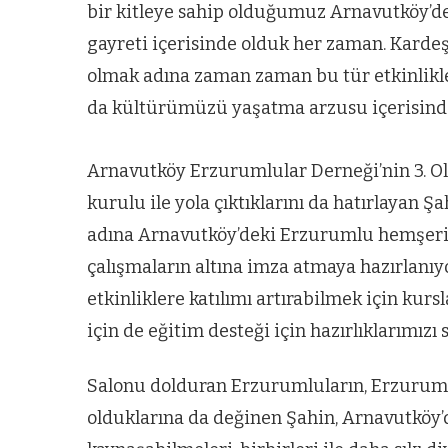
bir kitleye sahip olduğumuz Arnavutköy’de
gayreti içerisinde olduk her zaman. Kard
olmak adına zaman zaman bu tür etkinlikle
da kültürümüzü yaşatma arzusu içerisinde
Arnavutköy Erzurumlular Derneği’nin 3. O
kurulu ile yola çıktıklarını da hatırlayan Ş
adına Arnavutköy’deki Erzurumlu hemşeri
çalışmaların altına imza atmaya hazırlanıy
etkinliklere katılımı artırabilmek için kur
için de eğitim desteği için hazırlıklarımızı
Salonu dolduran Erzurumluların, Erzuruml
ARNAVUTKÖY
olduklarına da değinen Şahin, Arnavutköy’d