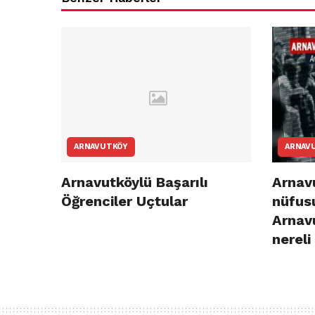
ARNAVUTKÖY
ARNAV
Arnavutköylü Başarılı
Arnavu
Öğrenciler Uçtular
nüfusu
Arnav
nereli