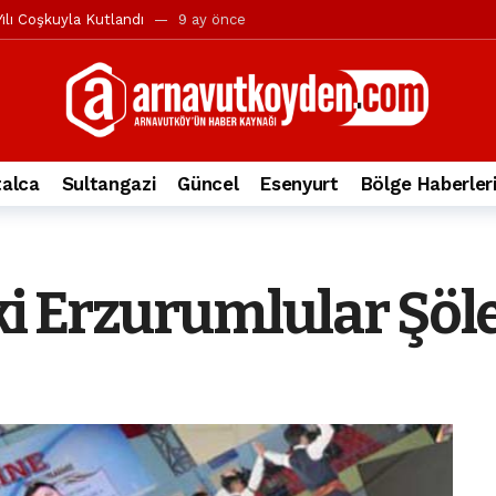
ılı Coşkuyla Kutlandı
9 ay önce
l’in iddialarına yanıt geldi
10 ay önce
yesi’ne ve Mustafa Candaroğlu’na yönelik suçlamalar
10 ay önce
a 344.868’e ulaştı
1 yıl önce
deki otomobil alev alev yandı.
2 yıl önce
alca
Sultangazi
Güncel
Esenyurt
Bölge Haberler
nleri protesto gösterisi düzenledi
2 yıl önce
t Bayramı kutlamaları coşkuyla gerçekleşti
2 yıl önce
irbirlerinin üzerine devrildi
2 yıl önce
i Erzurumlular Şöle
ada, taksideki yolcu öldü
3 yıl önce
nı tepkisi
3 yıl önce