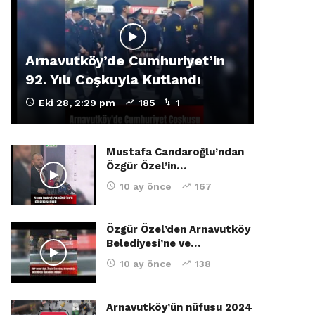
Arnavutköy’de Cumhuriyet’in
92. Yılı Coşkuyla Kutlandı
Eki 28, 2:29 pm
185
1
Mustafa Candaroğlu’ndan
Özgür Özel’in…
10 ay önce
167
Özgür Özel’den Arnavutköy
Belediyesi’ne ve…
10 ay önce
138
Arnavutköy’ün nüfusu 2024