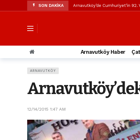
SON DAKİKA
Arnavutköy’de Cumhuriyet’in 92. Y
Mustafa Candaroğlu’ndan Özgür Öze
Özgür Özel’den Arnavutköy Beledi
Arnavutköy’ün nüfusu 2024 yılınd
Arnavutköy Taşoluk’ta seyir halin
Arnavutköy Haber
Çat
Arnavutköy İmrahor Mahallesi saki
Arnavutköy’de 29 Ekim Cumhuriye
ARNAVUTKÖY
Toprak kaydı: 3 hafriyat kamyonu b
Arnavutköy’dek
İstanbul Havalimanı yolundaki kaz
Arnavutkoy Belediyesi’ne su baskı
12/14/2015 1:47 AM