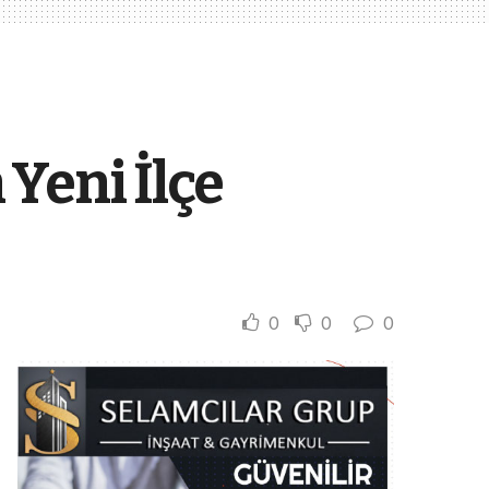
Yeni İlçe
0
0
0