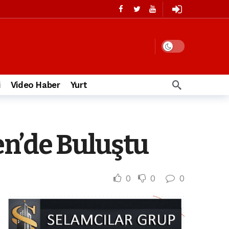
i
Video Haber
Yurt
n’de Buluştu
0
0
0