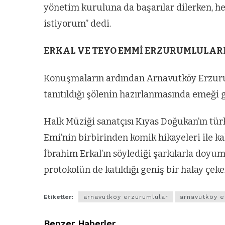
yönetim kuruluna da başarılar dilerken, h
istiyorum” dedi.
ERKAL VE TEYO EMMİ ERZURUMLULAR
Konuşmaların ardından Arnavutköy Erzur
tanıtıldığı şölenin hazırlanmasında emeği g
Halk Müziği sanatçısı Kıyas Doğukan’ın tür
Emi’nin birbirinden komik hikayeleri ile k
İbrahim Erkal’ın söylediği şarkılarla doyu
protokolün de katıldığı geniş bir halay çek
Etiketler:
arnavutköy erzurumlular
arnavutköy e
Benzer Haberler