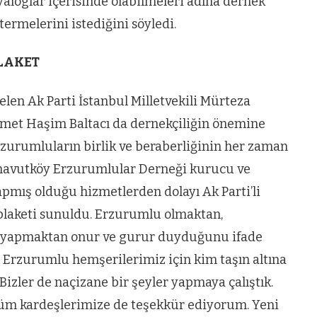
ün
Arnavutköy
iyaloglar içerisinde olabilmeleri adına dernek
Taşoluk’ta seyir
termelerini istediğini söyledi.
halindeki
LAKET
ştı
otomobil alev
alev yandı.
len Ak Parti İstanbul Milletvekili Mürteza
met Haşim Baltacı da dernekçiliğin önemine
zurumluların birlik ve beraberliğinin her zaman
rnavutköy Erzurumlular Derneği kurucu ve
pmış olduğu hizmetlerden dolayı Ak Parti’li
plaketi sunuldu. Erzurumlu olmaktan,
r yapmaktan onur ve gurur duyduğunu ifade
 Erzurumlu hemşerilerimiz için kim taşın altına
Bizler de naçizane bir şeyler yapmaya çalıştık.
 tüm kardeşlerimize de teşekkür ediyorum. Yeni