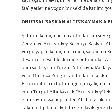
zel’den
Arnavutköy’
kaynaşabilmeleri, birbirleri ile daha sıkı d
köy
nüfusu 2024
faaliyetlerine yoğun bir şekilde katılım gös
si’ne ve
yılında
ONURSAL BAŞKAN ALTINKAYNAK’A P
a
344.868’e ula
ğlu’na
Şahin’in konuşmasının ardından kürsüye ge
Zengin ve Arnavutköy Belediye Başkanı Ah
lar
vurgu yapan konuşmalarında, salondaki Er
devam etmesi dileklerinde bulundular. A
onursal başkanı Turgut Altınkaynak’a da ya
vekil Mürteza Zengin tarafından teşekkür 
Erzurumluların bütünlüğü için çalışmala
eden Turgut Altınkaynak, “Arnavutköy’deki
elini koymuşsa hepsinden Allah razı olsun. 
Takdir edip bu plaketi bizlere layık gören