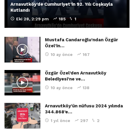
Arnavutköy’de Cumhuriyet’in 92. Yılı Coşkuyla
Kutlandı
Eki 28, 2:29 pm
185
1
Mustafa Candaroğlu’ndan Özgür
Özel’in…
10 ay önce
167
Özgür Özel’den Arnavutköy
Belediyesi’ne ve…
10 ay önce
138
Arnavutköy’ün nüfusu 2024 yılında
344.868’e…
1 yıl önce
297
2