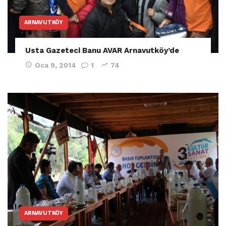
ARNAVUTKÖY
Usta Gazeteci Banu AVAR Arnavutköy’de
Oca 9, 2014
1
74
ARNAVUTKÖY