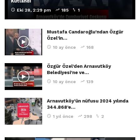
Kutlandı
Eki 28, 2:29 pm
185
1
Mustafa Candaroğlu’ndan Özgür
Özel’in…
10 ay önce
168
Özgür Özel’den Arnavutköy
Belediyesi’ne ve…
10 ay önce
139
Arnavutköy’ün nüfusu 2024 yılında
344.868’e…
1 yıl önce
298
2