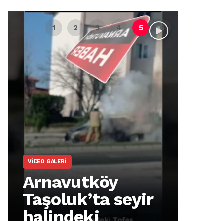
VIDEO GALERI
ARNA
Arnavutköy
Ar
Taşoluk’ta seyir
İm
halindeki
Ma