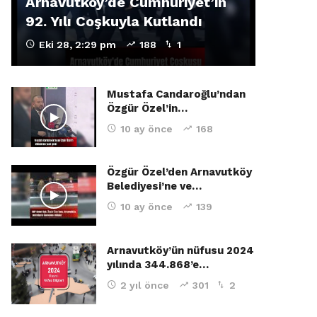
Arnavutköy’de Cumhuriyet’in
92. Yılı Coşkuyla Kutlandı
Eki 28, 2:29 pm
188
1
Mustafa Candaroğlu’ndan
Özgür Özel’in…
10 ay önce
168
Özgür Özel’den Arnavutköy
Belediyesi’ne ve…
10 ay önce
139
Arnavutköy’ün nüfusu 2024
yılında 344.868’e…
2 yıl önce
301
2