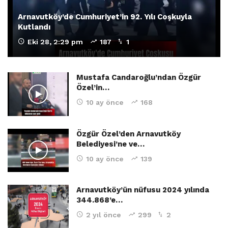
Arnavutköy’de Cumhuriyet’in 92. Yılı Coşkuyla
Kutlandı
Eki 28, 2:29 pm
187
1
Mustafa Candaroğlu’ndan Özgür
Özel’in…
10 ay önce
168
Özgür Özel’den Arnavutköy
Belediyesi’ne ve…
10 ay önce
139
Arnavutköy’ün nüfusu 2024 yılında
344.868’e…
2 yıl önce
299
2