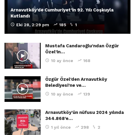
Arnavutköy’de Cumhuriyet’in 92. Yılı Coşkuyla
Kutlandı
Eki 28, 2:29 pm
185
1
Mustafa Candaroğlu’ndan Özgür
Özel’in…
10 ay önce
168
Özgür Özel’den Arnavutköy
Belediyesi’ne ve…
10 ay önce
139
Arnavutköy’ün nüfusu 2024 yılında
344.868’e…
1 yıl önce
298
2