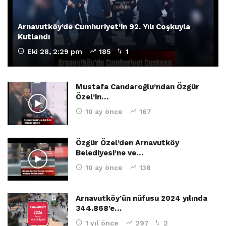
Arnavutköy’de Cumhuriyet’in 92. Yılı Coşkuyla
Kutlandı
Eki 28, 2:29 pm
185
1
Mustafa Candaroğlu’ndan Özgür
Özel’in…
10 ay önce
167
Özgür Özel’den Arnavutköy
Belediyesi’ne ve…
10 ay önce
138
Arnavutköy’ün nüfusu 2024 yılında
344.868’e…
1 yıl önce
297
2