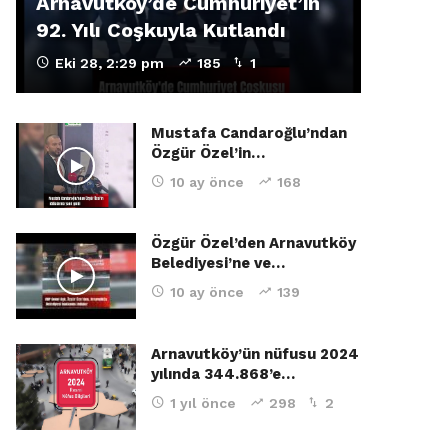
Arnavutköy’de Cumhuriyet’in
92. Yılı Coşkuyla Kutlandı
Eki 28, 2:29 pm
185
1
Mustafa Candaroğlu’ndan
Özgür Özel’in…
10 ay önce
168
Özgür Özel’den Arnavutköy
Belediyesi’ne ve…
10 ay önce
139
Arnavutköy’ün nüfusu 2024
yılında 344.868’e…
1 yıl önce
298
2