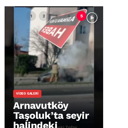
VIDEO GALERI
ARNA
Arnavutköy
Ar
Taşoluk’ta seyir
İm
halindeki
Ma