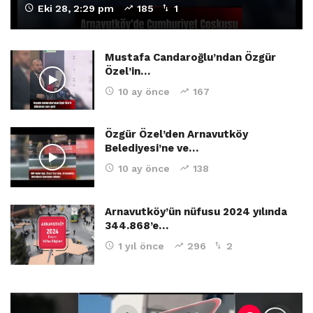
Eki 28, 2:29 pm
185
1
Mustafa Candaroğlu’ndan Özgür
Özel’in…
10 ay önce
167
Özgür Özel’den Arnavutköy
Belediyesi’ne ve…
10 ay önce
138
Arnavutköy’ün nüfusu 2024 yılında
344.868’e…
1 yıl önce
296
2