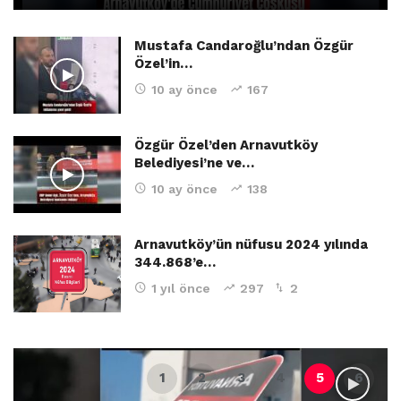
Mustafa Candaroğlu’ndan Özgür
Özel’in…
10 ay önce
167
Özgür Özel’den Arnavutköy
Belediyesi’ne ve…
10 ay önce
138
Arnavutköy’ün nüfusu 2024 yılında
344.868’e…
1 yıl önce
297
2