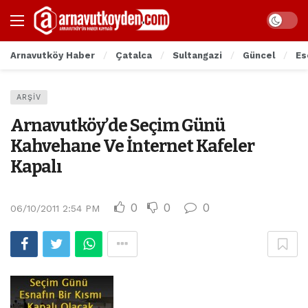
Arnavutköy Haber
Çatalca
Sultangazi
Güncel
Es
ARŞIV
Arnavutköy’de Seçim Günü
Kahvehane Ve İnternet Kafeler
Kapalı
0
0
0
06/10/2011 2:54 PM