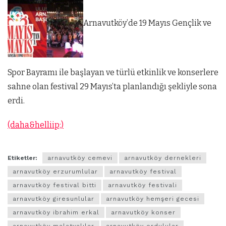
Arnavutköy’de 19 Mayıs Gençlik ve
Spor Bayramı ile başlayan ve türlü etkinlik ve konserlere
sahne olan festival 29 Mayıs’ta planlandığı şekliyle sona
erdi.
(daha&helliip;)
Etiketler:
arnavutköy cemevi
arnavutköy dernekleri
arnavutköy erzurumlular
arnavutköy festival
arnavutköy festival bitti
arnavutköy festivali
arnavutköy giresunlular
arnavutköy hemşeri gecesi
arnavutköy ibrahim erkal
arnavutköy konser
arnavutköy malatyalılar
arnavutköy ordulular