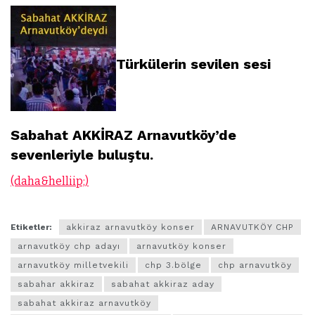
Türkülerin sevilen sesi
Sabahat AKKİRAZ Arnavutköy’de
sevenleriyle buluştu.
(daha&helliip;)
Etiketler:
akkiraz arnavutköy konser
ARNAVUTKÖY CHP
arnavutköy chp adayı
arnavutköy konser
arnavutköy milletvekili
chp 3.bölge
chp arnavutköy
sabahar akkiraz
sabahat akkiraz aday
sabahat akkiraz arnavutköy