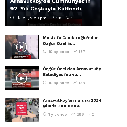
Arnavutköy’de Cumhuriyet’in
92. Yılı Coşkuyla Kutlandı
Eki 28, 2:29 pm
185
1
Mustafa Candaroğlu’ndan
Özgür Özel’in…
10 ay önce
167
Özgür Özel’den Arnavutköy
Belediyesi’ne ve…
10 ay önce
138
Arnavutköy’ün nüfusu 2024
yılında 344.868’e…
1 yıl önce
296
2