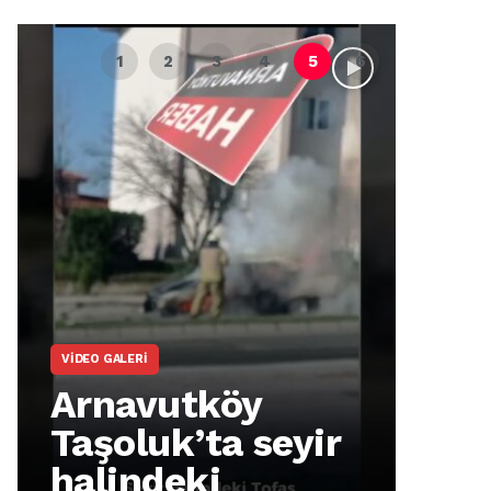
VIDEO GALERI
ARNA
Arnavutköy
Ar
Taşoluk’ta seyir
İm
halindeki
Ma