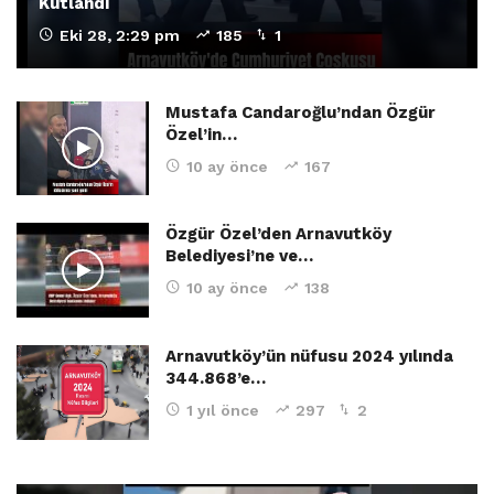
Kutlandı
Eki 28, 2:29 pm
185
1
Mustafa Candaroğlu’ndan Özgür
Özel’in…
10 ay önce
167
Özgür Özel’den Arnavutköy
Belediyesi’ne ve…
10 ay önce
138
Arnavutköy’ün nüfusu 2024 yılında
344.868’e…
1 yıl önce
297
2