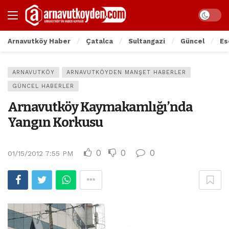
Arnavutköy Haber
Çatalca
Sultangazi
Güncel
Es
ARNAVUTKÖY
ARNAVUTKÖYDEN MANŞET HABERLER
GÜNCEL HABERLER
Arnavutköy Kaymakamlığı’nda
Yangın Korkusu
0
0
0
01/15/2012 7:55 PM