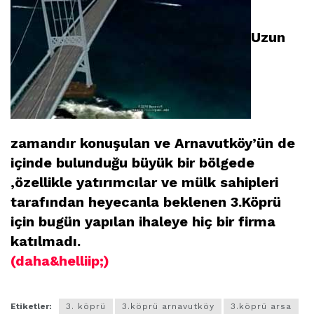
Uzun
zamandır konuşulan ve Arnavutköy’ün de
içinde bulunduğu büyük bir bölgede
,özellikle yatırımcılar ve mülk sahipleri
tarafından heyecanla beklenen 3.Köprü
için bugün yapılan ihaleye hiç bir firma
katılmadı.
(daha&helliip;)
Etiketler:
3. köprü
3.köprü arnavutköy
3.köprü arsa