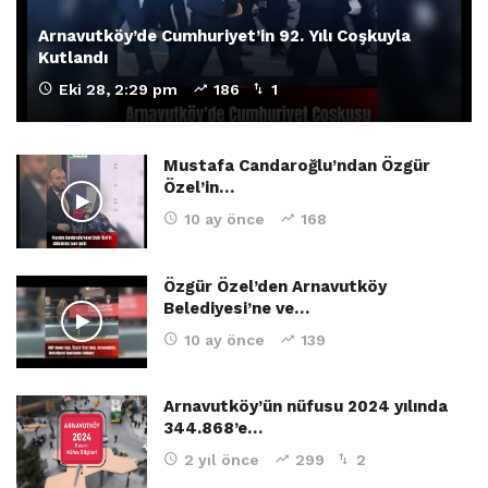
Arnavutköy’de Cumhuriyet’in 92. Yılı Coşkuyla
Kutlandı
Eki 28, 2:29 pm
186
1
Mustafa Candaroğlu’ndan Özgür
Özel’in…
10 ay önce
168
Özgür Özel’den Arnavutköy
Belediyesi’ne ve…
10 ay önce
139
Arnavutköy’ün nüfusu 2024 yılında
344.868’e…
2 yıl önce
299
2