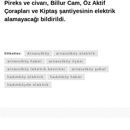
Pireks ve civarı, Billur Cam, Öz Aktif
Çorapları ve Kiptaş şantiyesinin elektrik
alamayacağı bildirildi.
arnavutköy,hadımköy,arnavutköy haberleri,arnavutköy
hadımköy,hadımköy haberleri
Etiketler:
Arnavutköy
arnavutköy elektirk
arnavutköy haber
arnavutköy ilçesi
arnavutköy leketrik kesnitisi
arnavutköy şubat
hadımköy elektirk
hadımköy haber
hadımköyde elektirk