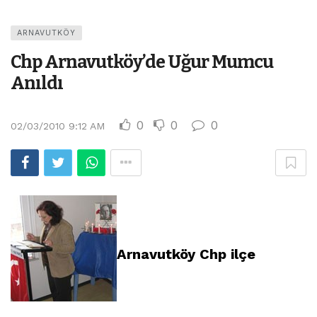
ARNAVUTKÖY
Chp Arnavutköy’de Uğur Mumcu
Anıldı
0
0
0
02/03/2010 9:12 AM
Arnavutköy Chp ilçe