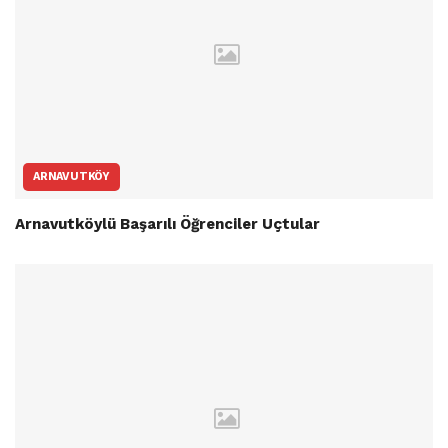
ARNAVUTKÖY
Arnavutköylü Başarılı Öğrenciler Uçtular