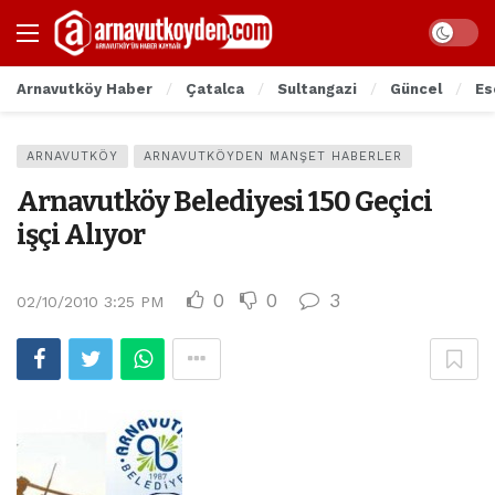
Arnavutköy Haber
Çatalca
Sultangazi
Güncel
Es
ARNAVUTKÖY
ARNAVUTKÖYDEN MANŞET HABERLER
Arnavutköy Belediyesi 150 Geçici
işçi Alıyor
0
0
3
02/10/2010 3:25 PM