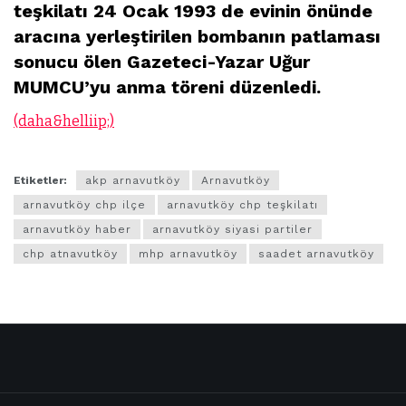
teşkilatı 24 Ocak 1993 de evinin önünde
aracına yerleştirilen bombanın patlaması
sonucu ölen Gazeteci-Yazar Uğur
MUMCU’yu anma töreni düzenledi.
(daha&helliip;)
Etiketler:
akp arnavutköy
Arnavutköy
arnavutköy chp ilçe
arnavutköy chp teşkilatı
arnavutköy haber
arnavutköy siyasi partiler
chp atnavutköy
mhp arnavutköy
saadet arnavutköy